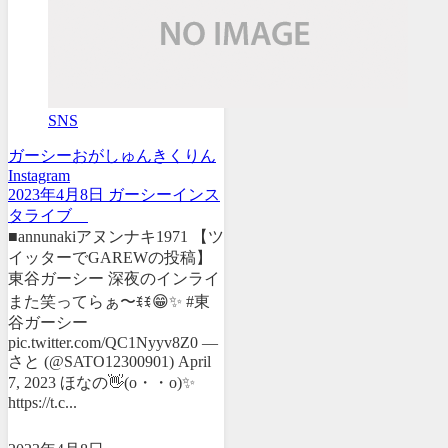
SNS
ガーシー
おがしゅん
きくりん
Instagram
2023年4月8日 ガーシーインス
タライブ
■annunakiアヌンナキ1971 【ツ
イッターでGAREWの投稿】
東谷ガーシー 深夜のインライ
また笑ってらぁ〜ꉂꉂ😁✨ #東
谷ガーシー
pic.twitter.com/QC1Nyyv8Z0 —
さと (@SATO12300901) April
7, 2023 ほなの👋(o・・o)✨
https://t.c...