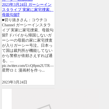
2023年3月24日 ガーシーイン
スタライブ 実家に家宅捜索、
母親勾留⁉︎
■切り抜きさん：コウチコ
Channel ガーシーインスタラ
イブ 実家に家宅捜索、母親勾
留⁉︎ ドバイから帰国しないガ
ーシーの母親の家に家宅捜査
が入りガーシー号泣。日本っ
て国は裁判所が機能してない
から警察が依頼さえすれば通
る。…
pic.twitter.com/UcQ8pm2UTR—
星野ロミ 漫画村を作っ...
2023年3月24日