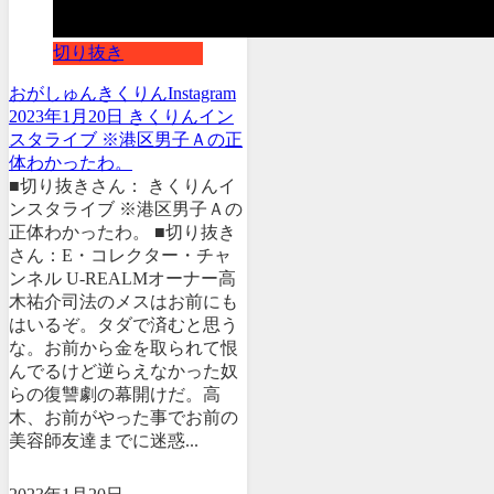
切り抜き
おがしゅん
きくりん
Instagram
2023年1月20日 きくりんイン
スタライブ ※港区男子Ａの正
体わかったわ。
■切り抜きさん： きくりんイ
ンスタライブ ※港区男子Ａの
正体わかったわ。 ■切り抜き
さん：E・コレクター・チャ
ンネル U-REALMオーナー高
木祐介司法のメスはお前にも
はいるぞ。タダで済むと思う
な。お前から金を取られて恨
んでるけど逆らえなかった奴
らの復讐劇の幕開けだ。高
木、お前がやった事でお前の
美容師友達までに迷惑...