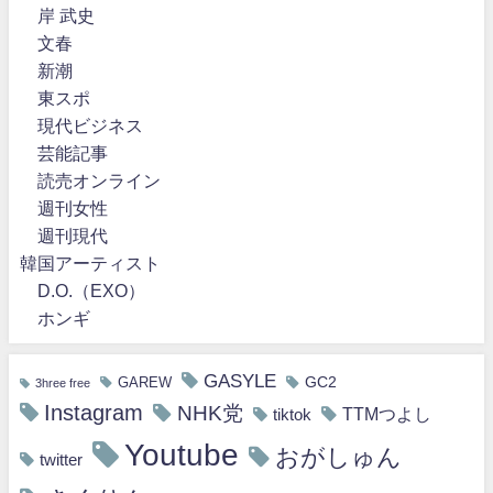
岸 武史
文春
新潮
東スポ
現代ビジネス
芸能記事
読売オンライン
週刊女性
週刊現代
韓国アーティスト
D.O.（EXO）
ホンギ
GASYLE
GC2
GAREW
3hree free
Instagram
NHK党
TTMつよし
tiktok
Youtube
おがしゅん
twitter