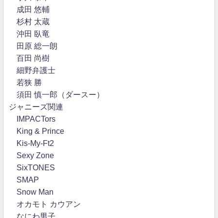
成田 悠輔
杉村 太蔵
沖田 臥竜
田原 総一朗
百田 尚樹
細野弁護士
若狭 勝
須田 慎一郎（ダースー）
ジャニーズ関連
IMPACTors
King & Prince
Kis-My-Ft2
Sexy Zone
SixTONES
SMAP
Snow Man
オカモト カウアン
なにわ男子