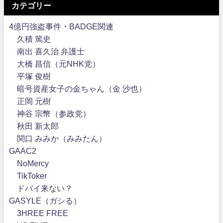
カテゴリー
4億円強盗事件・BADGE関連
久積 篤史
南出 喜久治 弁護士
大橋 昌信（元NHK党）
平塚 俊樹
暗号資産女子の金ちゃん（金 沙也）
正岡 元樹
神谷 宗幣（参政党）
秋田 新太郎
関口 みみか（みみたん）
GAAC2
NoMercy
TikToker
ドバイ来ない？
GASYLE（ガシる）
3HREE FREE