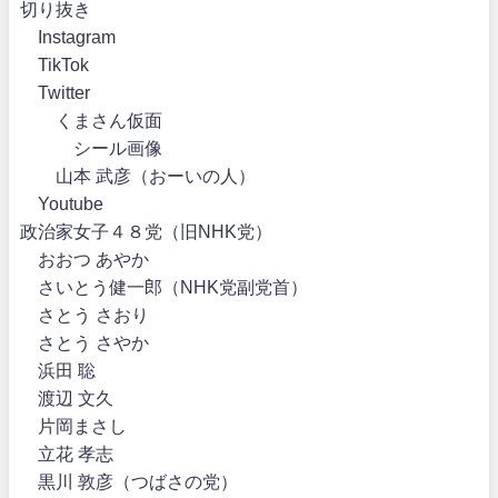
切り抜き
Instagram
TikTok
Twitter
くまさん仮面
シール画像
山本 武彦（おーいの人）
Youtube
政治家女子４８党（旧NHK党）
おおつ あやか
さいとう健一郎（NHK党副党首）
さとう さおり
さとう さやか
浜田 聡
渡辺 文久
片岡まさし
立花 孝志
黒川 敦彦（つばさの党）