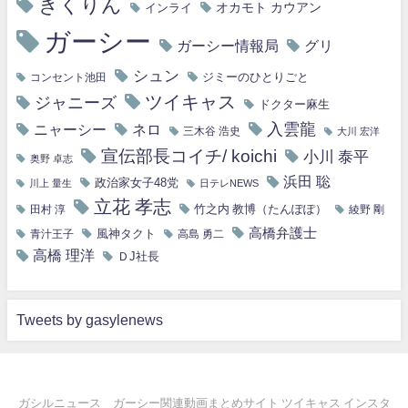
きくりん
オカモト カウアン
インライ
ガーシー
ガーシー情報局
グリ
シュン
ジミーのひとりごと
コンセント池田
ツイキャス
ジャニーズ
ドクター麻生
入雲龍
ニャーシー
ネロ
三木谷 浩史
大川 宏洋
宣伝部長コイチ/ koichi
小川 泰平
奥野 卓志
浜田 聡
政治家女子48党
川上 量生
日テレNEWS
立花 孝志
竹之内 教博（たんぽぽ）
田村 淳
綾野 剛
高橋弁護士
風神タクト
青汁王子
高島 勇二
高橋 理洋
ＤJ社長
Tweets by gasylenews
ガシルニュース ガーシー関連動画まとめサイト ツイキャス インスタ