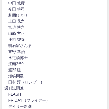
中田 敦彦
今田 耕司
劇団ひとり
土田 晃之
宮迫 博之
山崎 方正
庄司 智春
明石家さんま
東野 幸治
水道橋博士
江頭2:50
渡部 建
爆笑問題
田村 淳（ロンブー）
週刊誌関連
FLASH
FRIDAY（フライデー）
デイリー新潮