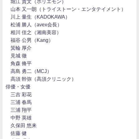
堀江 貴文（ホリエモン）
山本 又一朗（トライストーン・エンタテイメント）
川上 量生（KADOKAWA）
松浦 勝人（avex会長）
相川 佳之（湘南美容）
福谷 公男（Kang）
箕輪 厚介
見城 徹
角森 脩平
高島 勇二（MCJ）
高須 幹弥（高須クリニック）
俳優・女優
三吉 彩花
三浦 春馬
三浦 翔平
中野 英雄
久保田 悠来
佐藤 健