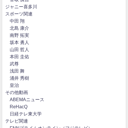
ジャニー喜多川
スポーツ関連
中田 翔
北島 康介
南野 拓実
坂本 勇人
山田 哲人
本田 圭佑
武尊
浅田 舞
涌井 秀樹
皇治
その他動画
ABEMAニュース
ReHacQ
日経テレ東大学
テレビ関連
FNNプライムオンライン（フジテレビ）