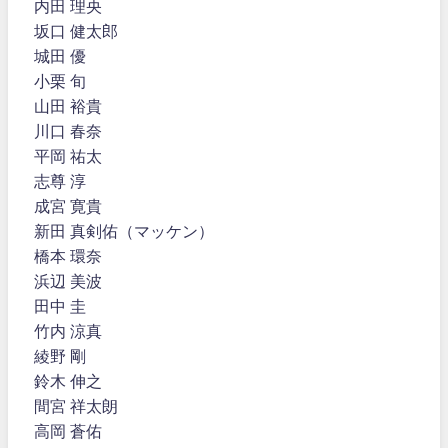
内田 理央
坂口 健太郎
城田 優
小栗 旬
山田 裕貴
川口 春奈
平岡 祐太
志尊 淳
成宮 寛貴
新田 真剣佑（マッケン）
橋本 環奈
浜辺 美波
田中 圭
竹内 涼真
綾野 剛
鈴木 伸之
間宮 祥太朗
高岡 蒼佑