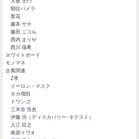
大倉 士門
朝比パメラ
梨花
藤井 サチ
藤田 ニコル
西内 まりや
西川 瑞希
ホワイトボード
モノマネ
企業関連
Z李
イーロン・マスク
タカ増田
ドワンゴ
三木谷 浩史
伊藤 功（ディスカバリー･ネクスト）
入江 巨之
南原イワオ