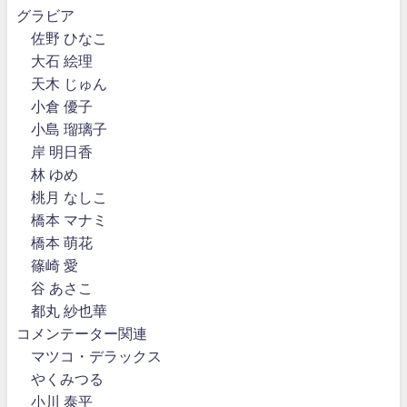
グラビア
佐野 ひなこ
大石 絵理
天木 じゅん
小倉 優子
小島 瑠璃子
岸 明日香
林 ゆめ
桃月 なしこ
橋本 マナミ
橋本 萌花
篠崎 愛
谷 あさこ
都丸 紗也華
コメンテーター関連
マツコ・デラックス
やくみつる
小川 泰平