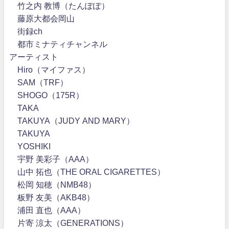
竹之内 教博（たんぽぽ）
藤原大都会岡山
街録ch
都市ミナティチャンネル
アーティスト
Hiro（マイファス）
SAM（TRF）
SHOGO（175R）
TAKA
TAKUYA（JUDY AND MARY）
TAKUYA∞
YOSHIKI
宇野 美彩子（AAA）
山中 拓也（THE ORAL CIGARETTES）
松岡 知穂（NMB48）
板野 友美（AKB48）
浦田 直也（AAA）
片寄 涼太（GENERATIONS）