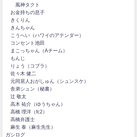
風神タクト
お金持ちの息子
きくりん
きんちゃん
こうへい（ハワイのアテンダー）
コンセント池田
まこっちゃん（Aチーム）
もんじ
りょう（コブラ）
佐々木 健二
元同居人おがしゅん（シュンスケ）
舎弟シュン（秘書）
辻 敬太
高木 祐介（ゆうちゃん）
高橋 理洋（fc2）
高橋弁護士
麻生 泰（麻生先生）
ガシログ