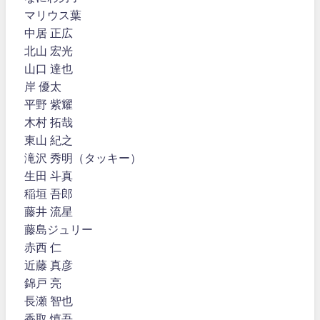
マリウス葉
中居 正広
北山 宏光
山口 達也
岸 優太
平野 紫耀
木村 拓哉
東山 紀之
滝沢 秀明（タッキー）
生田 斗真
稲垣 吾郎
藤井 流星
藤島ジュリー
赤西 仁
近藤 真彦
錦戸 亮
長瀬 智也
香取 慎吾