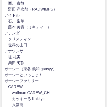
西川 貴教
野田 洋次郎（RADWIMPS）
アイドル
石川 梨華
藤本 美貴（ミキティー）
アテンダー
クリスティン
世界の山田
アナウンサー
堤 礼実
柴田 阿弥
ガーシー（東谷 義和 gaasyy）
ガーシーといっしょ！
ガーシーファミリー
GAREW
wolfman GAREW_CH
カッキ〜る Kakkyle
入雲龍