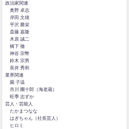
政治家関連
奥野 卓志
岸田 文雄
平沢 勝栄
斎藤 嘉隆
木原 誠二
橋下 徹
神谷 宗幣
鈴木 宗男
長井 秀和
業界関連
園 子温
市川 團十郎（海老蔵）
旺季 志ずか
芸人・芸能人
たかまつなな
はぎちゃん（社長芸人）
ヒロミ