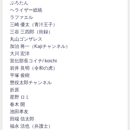
ぷろたん
ヘライザー総統
ラファエル
三崎 優太（青汁王子）
三谷 三四郎（街録）
丸山ゴンザレス
加治 将一（Kajiチャンネル）
大川 宏洋
宣伝部長コイチ/ koichi
岩井 良明（令和の虎）
平塚 俊樹
懲役太郎チャンネル
折原
星野 ロミ
春木 開
池田孝友
田端 信太郎
福永 活也（弁護士）