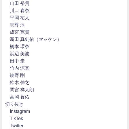
山田 裕貴
川口 春奈
平岡 祐太
志尊 淳
成宮 寛貴
新田 真剣佑（マッケン）
橋本 環奈
浜辺 美波
田中 圭
竹内 涼真
綾野 剛
鈴木 伸之
間宮 祥太朗
高岡 蒼佑
切り抜き
Instagram
TikTok
Twitter