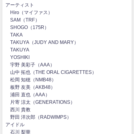
アーティスト
Hiro（マイファス）
SAM（TRF）
SHOGO（175R）
TAKA
TAKUYA（JUDY AND MARY）
TAKUYA∞
YOSHIKI
宇野 美彩子（AAA）
山中 拓也（THE ORAL CIGARETTES）
松岡 知穂（NMB48）
板野 友美（AKB48）
浦田 直也（AAA）
片寄 涼太（GENERATIONS）
西川 貴教
野田 洋次郎（RADWIMPS）
アイドル
石川 梨華