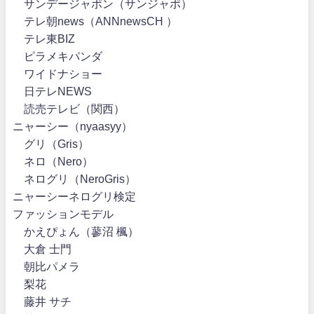
サンデージャポン（サンジャポ）
テレ朝news（ANNnewsCH ）
テレ東BIZ
ピラメキパンダ
ワイドナショー
日テレNEWS
読売テレビ（関西）
ニャーシー（nyaasyy）
グリ（Gris）
ネロ（Nero）
ネログリ（NeroGris）
ニャーシーネログリ検定
ファッションモデル
かえぴょん（蓼沼 楓）
大倉 士門
朝比パメラ
梨花
藤井 サチ