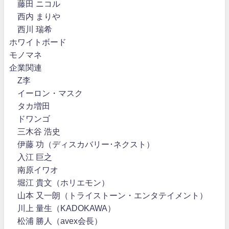
藤田 ニコル
西内 まりや
西川 瑞希
ホワイトボード
モノマネ
企業関連
Z李
イーロン・マスク
タカ増田
ドワンゴ
三木谷 浩史
伊藤 功（ディスカバリー･ネクスト）
入江 巨之
南原イワオ
堀江 貴文（ホリエモン）
山本 又一朗（トライストーン・エンタテイメント）
川上 量生（KADOKAWA）
松浦 勝人（avex会長）