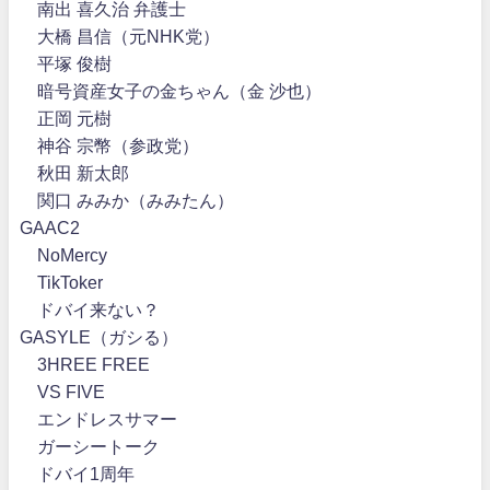
南出 喜久治 弁護士
大橋 昌信（元NHK党）
平塚 俊樹
暗号資産女子の金ちゃん（金 沙也）
正岡 元樹
神谷 宗幣（参政党）
秋田 新太郎
関口 みみか（みみたん）
GAAC2
NoMercy
TikToker
ドバイ来ない？
GASYLE（ガシる）
3HREE FREE
VS FIVE
エンドレスサマー
ガーシートーク
ドバイ1周年