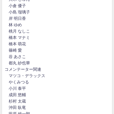
小倉 優子
小島 瑠璃子
岸 明日香
林 ゆめ
桃月 なしこ
橋本 マナミ
橋本 萌花
篠崎 愛
谷 あさこ
都丸 紗也華
コメンテーター関連
マツコ・デラックス
やくみつる
小川 泰平
成田 悠輔
杉村 太蔵
沖田 臥竜
田原 総一朗