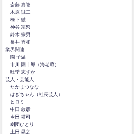
斎藤 嘉隆
木原 誠二
橋下 徹
神谷 宗幣
鈴木 宗男
長井 秀和
業界関連
園 子温
市川 團十郎（海老蔵）
旺季 志ずか
芸人・芸能人
たかまつなな
はぎちゃん（社長芸人）
ヒロミ
中田 敦彦
今田 耕司
劇団ひとり
土田 晃之