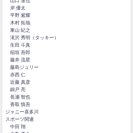
山口 達也
岸 優太
平野 紫耀
木村 拓哉
東山 紀之
滝沢 秀明（タッキー）
生田 斗真
稲垣 吾郎
藤井 流星
藤島ジュリー
赤西 仁
近藤 真彦
錦戸 亮
長瀬 智也
香取 慎吾
ジャニー喜多川
スポーツ関連
中田 翔