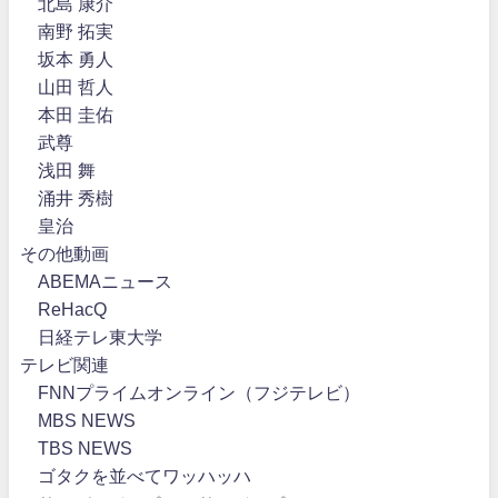
北島 康介
南野 拓実
坂本 勇人
山田 哲人
本田 圭佑
武尊
浅田 舞
涌井 秀樹
皇治
その他動画
ABEMAニュース
ReHacQ
日経テレ東大学
テレビ関連
FNNプライムオンライン（フジテレビ）
MBS NEWS
TBS NEWS
ゴタクを並べてワッハッハ