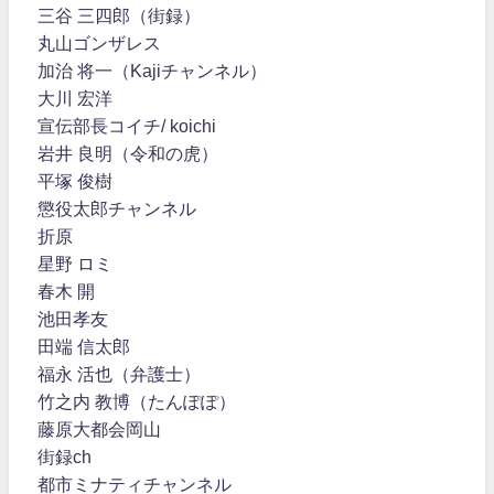
三谷 三四郎（街録）
丸山ゴンザレス
加治 将一（Kajiチャンネル）
大川 宏洋
宣伝部長コイチ/ koichi
岩井 良明（令和の虎）
平塚 俊樹
懲役太郎チャンネル
折原
星野 ロミ
春木 開
池田孝友
田端 信太郎
福永 活也（弁護士）
竹之内 教博（たんぽぽ）
藤原大都会岡山
街録ch
都市ミナティチャンネル