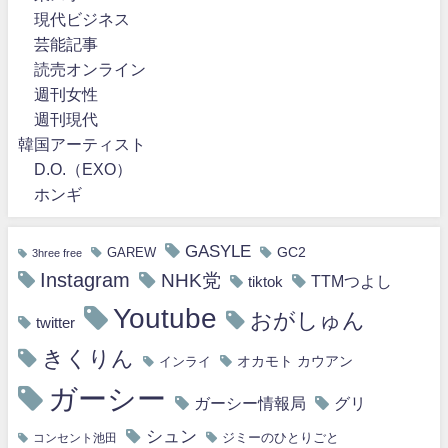
現代ビジネス
芸能記事
読売オンライン
週刊女性
週刊現代
韓国アーティスト
D.O.（EXO）
ホンギ
GASYLE
GC2
GAREW
3hree free
Instagram
NHK党
TTMつよし
tiktok
Youtube
おがしゅん
twitter
きくりん
オカモト カウアン
インライ
ガーシー
ガーシー情報局
グリ
シュン
ジミーのひとりごと
コンセント池田