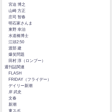
宮迫 博之
山崎 方正
庄司 智春
明石家さんま
東野 幸治
水道橋博士
江頭2:50
渡部 建
爆笑問題
田村 淳（ロンブー）
週刊誌関連
FLASH
FRIDAY（フライデー）
デイリー新潮
岸 武史
文春
新潮
東スポ