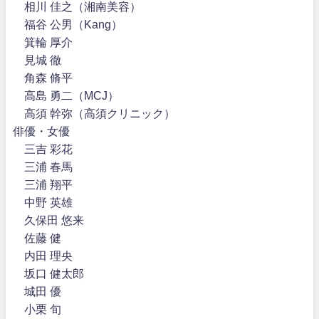
相川 佳之（湘南美容）
福谷 公男（Kang）
箕輪 厚介
見城 徹
角森 脩平
高島 勇二（MCJ）
高須 幹弥（高須クリニック）
俳優・女優
三吉 彩花
三浦 春馬
三浦 翔平
中野 英雄
久保田 悠来
佐藤 健
内田 理央
坂口 健太郎
城田 優
小栗 旬