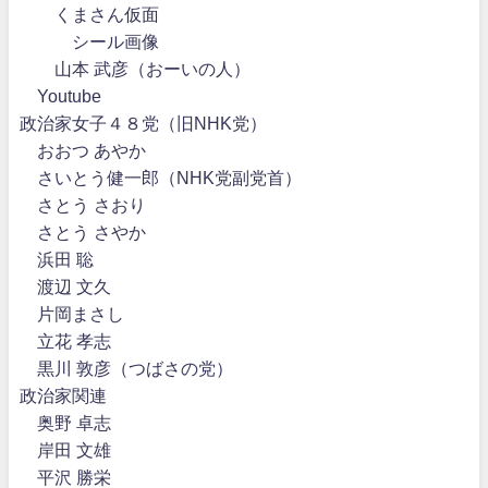
くまさん仮面
シール画像
山本 武彦（おーいの人）
Youtube
政治家女子４８党（旧NHK党）
おおつ あやか
さいとう健一郎（NHK党副党首）
さとう さおり
さとう さやか
浜田 聡
渡辺 文久
片岡まさし
立花 孝志
黒川 敦彦（つばさの党）
政治家関連
奥野 卓志
岸田 文雄
平沢 勝栄