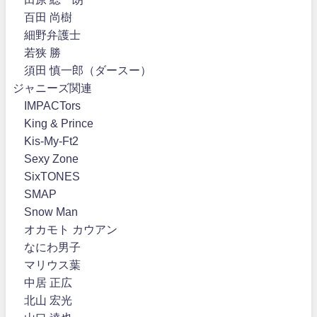
百田 尚樹
細野弁護士
若狭 勝
須田 慎一郎（ダースー）
ジャニーズ関連
IMPACTors
King & Prince
Kis-My-Ft2
Sexy Zone
SixTONES
SMAP
Snow Man
オカモト カウアン
なにわ男子
マリウス葉
中居 正広
北山 宏光