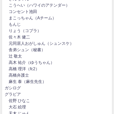
こうへい（ハワイのアテンダー）
コンセント池田
まこっちゃん（Aチーム）
もんじ
りょう（コブラ）
佐々木 健二
元同居人おがしゅん（シュンスケ）
舎弟シュン（秘書）
辻 敬太
高木 祐介（ゆうちゃん）
高橋 理洋（fc2）
高橋弁護士
麻生 泰（麻生先生）
ガシログ
グラビア
佐野 ひなこ
大石 絵理
天木 じゅん