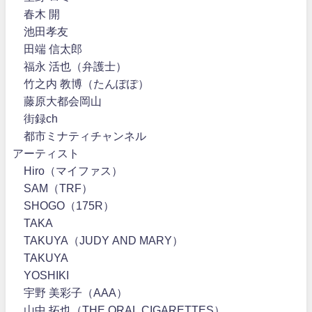
春木 開
池田孝友
田端 信太郎
福永 活也（弁護士）
竹之内 教博（たんぽぽ）
藤原大都会岡山
街録ch
都市ミナティチャンネル
アーティスト
Hiro（マイファス）
SAM（TRF）
SHOGO（175R）
TAKA
TAKUYA（JUDY AND MARY）
TAKUYA∞
YOSHIKI
宇野 美彩子（AAA）
山中 拓也（THE ORAL CIGARETTES）