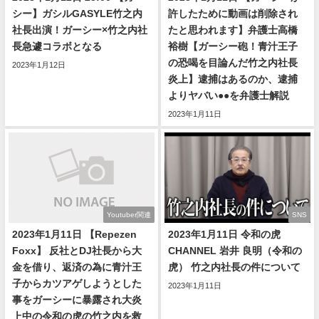
シー】ガシルGASYLE竹之内
許したために動画は削除され
社長出演！ガーシー×竹之内社
たと思われます】弁護士高橋
長急遽コラボとなる
裕樹【ガーシー砲！青汁王子
の恐喝を目論んだ竹之内社長
2023年1月12日
炎上】逮捕はあるのか、逮捕
よりヤバい●●を弁護士解説
2023年1月11日
Youtuber関連
SNS
2023年1月11日 【Repezen
2023年1月11日 令和の虎
Foxx】 反社とDJ社長から大
CHANNEL 岩井 良明（令和の
金を借り、返済の為に青汁王
虎） 竹之内社長の件について
子からカツアゲしようとした
2023年1月11日
事をガーシーに暴露され大炎
上中の令和の虎の竹之内を救