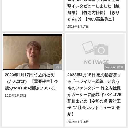
撃インタビューしました【綾
野剛】【竹之内社長】【きり
たんぽ】【MCJ高島勇ニ】
2023年1月17日
SNS
Youtuber関連
2023年1月17日 竹之内社長
2023年1月15日 悪の秘密ぼっ
（たんぽぽ） 【重要報告】今
ち「ヘライザー総統」と言う
後のYouTube活動について。
名のファンタジー 竹之内社長
がガーシーに謝罪 ドバイLIVE
2023年1月17日
配信まとめ【令和の虎 青汁王
子 DJ社長 ネットニュース 最
新】
2023年1月15日