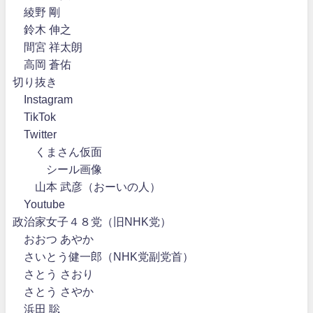
綾野 剛
鈴木 伸之
間宮 祥太朗
高岡 蒼佑
切り抜き
Instagram
TikTok
Twitter
くまさん仮面
シール画像
山本 武彦（おーいの人）
Youtube
政治家女子４８党（旧NHK党）
おおつ あやか
さいとう健一郎（NHK党副党首）
さとう さおり
さとう さやか
浜田 聡