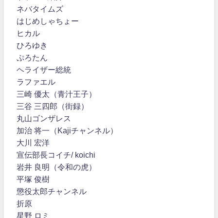
ネバタイムズ
はじめしゃちょー
ヒカル
ひろゆき
ぷろたん
ヘライザー総統
ラファエル
三崎 優太（青汁王子）
三谷 三四郎（街録）
丸山ゴンザレス
加治 将一（Kajiチャンネル）
大川 宏洋
宣伝部長コイチ/ koichi
岩井 良明（令和の虎）
平塚 俊樹
懲役太郎チャンネル
折原
星野 ロミ