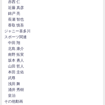
赤西 仁
近藤 真彦
錦戸 亮
長瀬 智也
香取 慎吾
ジャニー喜多川
スポーツ関連
中田 翔
北島 康介
南野 拓実
坂本 勇人
山田 哲人
本田 圭佑
武尊
浅田 舞
涌井 秀樹
皇治
その他動画