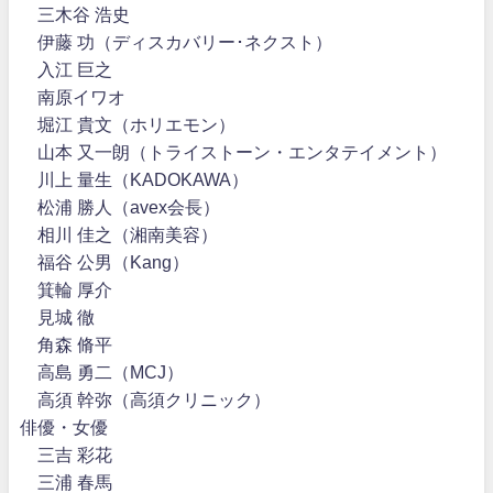
三木谷 浩史
伊藤 功（ディスカバリー･ネクスト）
入江 巨之
南原イワオ
堀江 貴文（ホリエモン）
山本 又一朗（トライストーン・エンタテイメント）
川上 量生（KADOKAWA）
松浦 勝人（avex会長）
相川 佳之（湘南美容）
福谷 公男（Kang）
箕輪 厚介
見城 徹
角森 脩平
高島 勇二（MCJ）
高須 幹弥（高須クリニック）
俳優・女優
三吉 彩花
三浦 春馬