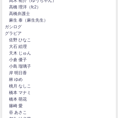
高木 祐介（ゆうちゃん）
高橋 理洋（fc2）
高橋弁護士
麻生 泰（麻生先生）
ガシログ
グラビア
佐野 ひなこ
大石 絵理
天木 じゅん
小倉 優子
小島 瑠璃子
岸 明日香
林 ゆめ
桃月 なしこ
橋本 マナミ
橋本 萌花
篠崎 愛
谷 あさこ