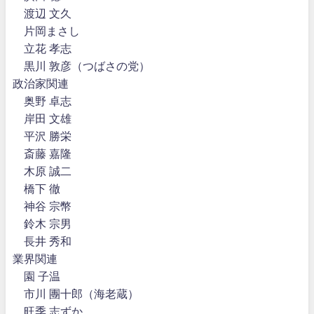
渡辺 文久
片岡まさし
立花 孝志
黒川 敦彦（つばさの党）
政治家関連
奥野 卓志
岸田 文雄
平沢 勝栄
斎藤 嘉隆
木原 誠二
橋下 徹
神谷 宗幣
鈴木 宗男
長井 秀和
業界関連
園 子温
市川 團十郎（海老蔵）
旺季 志ずか