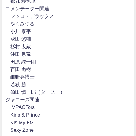
都丸 紗也華
コメンテーター関連
マツコ・デラックス
やくみつる
小川 泰平
成田 悠輔
杉村 太蔵
沖田 臥竜
田原 総一朗
百田 尚樹
細野弁護士
若狭 勝
須田 慎一郎（ダースー）
ジャニーズ関連
IMPACTors
King & Prince
Kis-My-Ft2
Sexy Zone