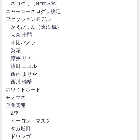
ネログリ（NeroGris）
ニャーシーネログリ検定
ファッションモデル
かえぴょん（蓼沼 楓）
大倉 士門
朝比パメラ
梨花
藤井 サチ
藤田 ニコル
西内 まりや
西川 瑞希
ホワイトボード
モノマネ
企業関連
Z李
イーロン・マスク
タカ増田
ドワンゴ