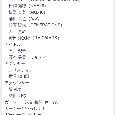
松岡 知穂（NMB48）
板野 友美（AKB48）
浦田 直也（AAA）
片寄 涼太（GENERATIONS）
西川 貴教
野田 洋次郎（RADWIMPS）
アイドル
石川 梨華
藤本 美貴（ミキティー）
アテンダー
クリスティン
世界の山田
アナウンサー
堤 礼実
柴田 阿弥
ガーシー（東谷 義和 gaasyy）
ガーシーといっしょ！
ガーシーファミリー