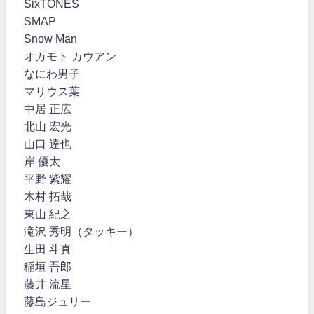
SixTONES
SMAP
Snow Man
オカモト カウアン
なにわ男子
マリウス葉
中居 正広
北山 宏光
山口 達也
岸 優太
平野 紫耀
木村 拓哉
東山 紀之
滝沢 秀明（タッキー）
生田 斗真
稲垣 吾郎
藤井 流星
藤島ジュリー