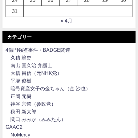
31
« 4月
カテゴリー
4億円強盗事件・BADGE関連
久積 篤史
南出 喜久治 弁護士
大橋 昌信（元NHK党）
平塚 俊樹
暗号資産女子の金ちゃん（金 沙也）
正岡 元樹
神谷 宗幣（参政党）
秋田 新太郎
関口 みみか（みみたん）
GAAC2
NoMercy