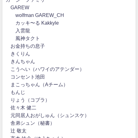
GAREW
wolfman GAREW_CH
カッキ〜る Kakkyle
入雲龍
風神タクト
お金持ちの息子
きくりん
きんちゃん
こうへい（ハワイのアテンダー）
コンセント池田
まこっちゃん（Aチーム）
もんじ
りょう（コブラ）
佐々木 健二
元同居人おがしゅん（シュンスケ）
舎弟シュン（秘書）
辻 敬太