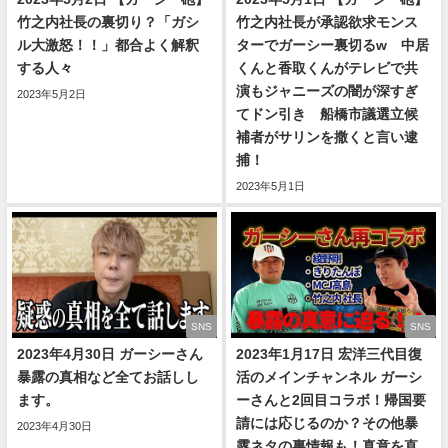
竹之内社長の裏切り？「ガシ
竹之内社長が承認欲求モンス
ル大激怒！！」都合よく解釈
ターでガーシー裏切るw 中居
する人々
くんと香取くんがテレビで共
演もジャニーズの闇が深すぎ
2023年5月2日
てドン引き 船橋市議選立候
補者がサリンを撒くと言い逮
捕！
2023年5月1日
SNS
SNS
2023年4月30日 ガーシーさん
2023年1月17日 宏洋三代目復
暴露の真相など全てお話しし
活のメインチャンネル ガーシ
ます。
ーさんと2回目コラボ！帰国要
請には応じるのか？その他暴
2023年4月30日
露ネタの裏情報も！真意を直