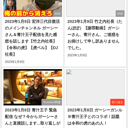
SNS
SNS
2023年1月9日 宏洋三代目復活
2023年1月9日 竹之内社長（た
のメインチャンネル ガーシー
んぽぽ）【謝罪動画】ガーシ
さん＆青汁王子配信を見た感
ーさん、青汁さん、ご迷惑を
想を話します【竹之内社長】
お掛けして申し訳ありません
【令和の虎】【虎ベル】【DJ
でした。
社長】
2023年1月9日
2023年1月9日
Youtuber関連
切り抜き
2023年1月8日 青汁王子 緊急
2023年1月8日 ガーシーガシル
配信 なぜ？今からガーシーさ
※青汁王子とのコラボ！話題
んと直接話します...取り返しが
は令和の虎のあの人！