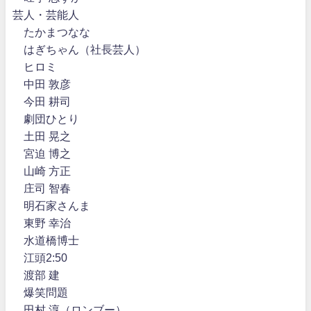
芸人・芸能人
たかまつなな
はぎちゃん（社長芸人）
ヒロミ
中田 敦彦
今田 耕司
劇団ひとり
土田 晃之
宮迫 博之
山崎 方正
庄司 智春
明石家さんま
東野 幸治
水道橋博士
江頭2:50
渡部 建
爆笑問題
田村 淳（ロンブー）