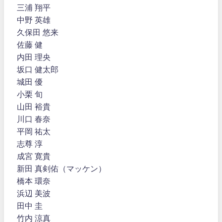
三浦 翔平
中野 英雄
久保田 悠来
佐藤 健
内田 理央
坂口 健太郎
城田 優
小栗 旬
山田 裕貴
川口 春奈
平岡 祐太
志尊 淳
成宮 寛貴
新田 真剣佑（マッケン）
橋本 環奈
浜辺 美波
田中 圭
竹内 涼真