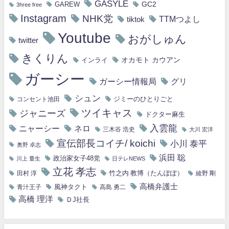
GASYLE
GC2
GAREW
3hree free
Instagram
NHK党
TTMつよし
tiktok
Youtube
おがしゅん
twitter
きくりん
オカモト カウアン
インライ
ガーシー
ガーシー情報局
グリ
シュン
ジミーのひとりごと
コンセント池田
ツイキャス
ジャニーズ
ドクター麻生
入雲龍
ニャーシー
ネロ
三木谷 浩史
大川 宏洋
宣伝部長コイチ/ koichi
小川 泰平
奥野 卓志
浜田 聡
政治家女子48党
川上 量生
日テレNEWS
立花 孝志
竹之内 教博（たんぽぽ）
田村 淳
綾野 剛
高橋弁護士
風神タクト
青汁王子
高島 勇二
高橋 理洋
ＤJ社長