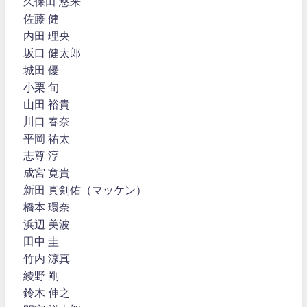
久保田 悠来
佐藤 健
内田 理央
坂口 健太郎
城田 優
小栗 旬
山田 裕貴
川口 春奈
平岡 祐太
志尊 淳
成宮 寛貴
新田 真剣佑（マッケン）
橋本 環奈
浜辺 美波
田中 圭
竹内 涼真
綾野 剛
鈴木 伸之