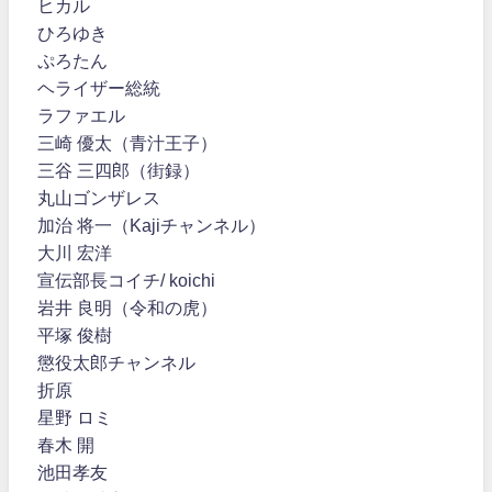
ヒカル
ひろゆき
ぷろたん
ヘライザー総統
ラファエル
三崎 優太（青汁王子）
三谷 三四郎（街録）
丸山ゴンザレス
加治 将一（Kajiチャンネル）
大川 宏洋
宣伝部長コイチ/ koichi
岩井 良明（令和の虎）
平塚 俊樹
懲役太郎チャンネル
折原
星野 ロミ
春木 開
池田孝友