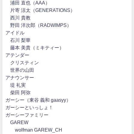
浦田 直也（AAA）
片寄 涼太（GENERATIONS）
西川 貴教
野田 洋次郎（RADWIMPS）
アイドル
石川 梨華
藤本 美貴（ミキティー）
アテンダー
クリスティン
世界の山田
アナウンサー
堤 礼実
柴田 阿弥
ガーシー（東谷 義和 gaasyy）
ガーシーといっしょ！
ガーシーファミリー
GAREW
wolfman GAREW_CH