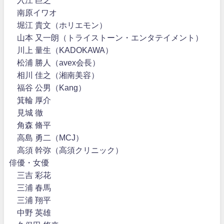
南原イワオ
堀江 貴文（ホリエモン）
山本 又一朗（トライストーン・エンタテイメント）
川上 量生（KADOKAWA）
松浦 勝人（avex会長）
相川 佳之（湘南美容）
福谷 公男（Kang）
箕輪 厚介
見城 徹
角森 脩平
高島 勇二（MCJ）
高須 幹弥（高須クリニック）
俳優・女優
三吉 彩花
三浦 春馬
三浦 翔平
中野 英雄