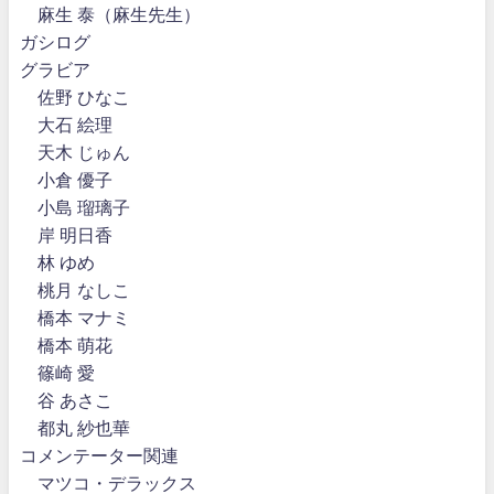
麻生 泰（麻生先生）
ガシログ
グラビア
佐野 ひなこ
大石 絵理
天木 じゅん
小倉 優子
小島 瑠璃子
岸 明日香
林 ゆめ
桃月 なしこ
橋本 マナミ
橋本 萌花
篠崎 愛
谷 あさこ
都丸 紗也華
コメンテーター関連
マツコ・デラックス