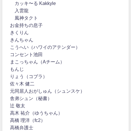
カッキ〜る Kakkyle
入雲龍
風神タクト
お金持ちの息子
きくりん
きんちゃん
こうへい（ハワイのアテンダー）
コンセント池田
まこっちゃん（Aチーム）
もんじ
りょう（コブラ）
佐々木 健二
元同居人おがしゅん（シュンスケ）
舎弟シュン（秘書）
辻 敬太
高木 祐介（ゆうちゃん）
高橋 理洋（fc2）
高橋弁護士