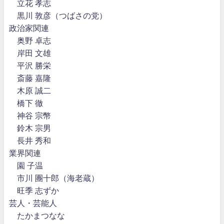
立花 孝志
黒川 敦彦（つばさの党）
政治家関連
奥野 卓志
岸田 文雄
平沢 勝栄
斎藤 嘉隆
木原 誠二
橋下 徹
神谷 宗幣
鈴木 宗男
長井 秀和
業界関連
園 子温
市川 團十郎（海老蔵）
旺季 志ずか
芸人・芸能人
たかまつなな