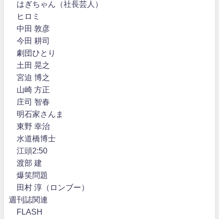
はぎちゃん（社長芸人）
ヒロミ
中田 敦彦
今田 耕司
劇団ひとり
土田 晃之
宮迫 博之
山崎 方正
庄司 智春
明石家さんま
東野 幸治
水道橋博士
江頭2:50
渡部 建
爆笑問題
田村 淳（ロンブー）
週刊誌関連
FLASH