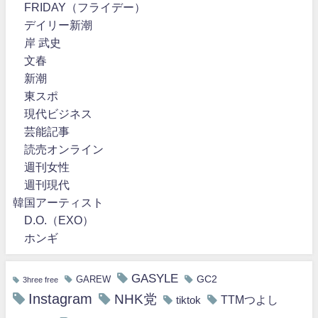
FRIDAY（フライデー）
デイリー新潮
岸 武史
文春
新潮
東スポ
現代ビジネス
芸能記事
読売オンライン
週刊女性
週刊現代
韓国アーティスト
D.O.（EXO）
ホンギ
GASYLE
GC2
GAREW
3hree free
Instagram
NHK党
TTMつよし
tiktok