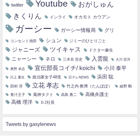
Youtube
おがしゅん
twitter
きくりん
オカモト カウアン
インライ
ガーシー
ガーシー情報局
グリ
シュン
ジミーのひとりごと
コンセント池田
ツイキャス
ジャニーズ
ドクター麻生
入雲龍
ニャーシー
ネロ
三木谷 浩史
大川 宏洋
宣伝部長コイチ/ koichi
小川 泰平
奥野 卓志
浜田 聡
政治家女子48党
川上 量生
日テレNEWS
立花 孝志
竹之内 教博（たんぽぽ）
田村 淳
綾野 剛
高橋弁護士
風神タクト
青汁王子
高島 勇二
高橋 理洋
ＤJ社長
Tweets by gasylenews