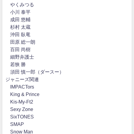
やくみつる
小川 泰平
成田 悠輔
杉村 太蔵
沖田 臥竜
田原 総一朗
百田 尚樹
細野弁護士
若狭 勝
須田 慎一郎（ダースー）
ジャニーズ関連
IMPACTors
King & Prince
Kis-My-Ft2
Sexy Zone
SixTONES
SMAP
Snow Man