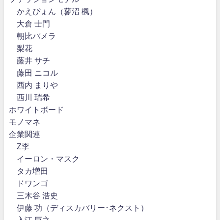
かえぴょん（蓼沼 楓）
大倉 士門
朝比パメラ
梨花
藤井 サチ
藤田 ニコル
西内 まりや
西川 瑞希
ホワイトボード
モノマネ
企業関連
Z李
イーロン・マスク
タカ増田
ドワンゴ
三木谷 浩史
伊藤 功（ディスカバリー･ネクスト）
入江 巨之