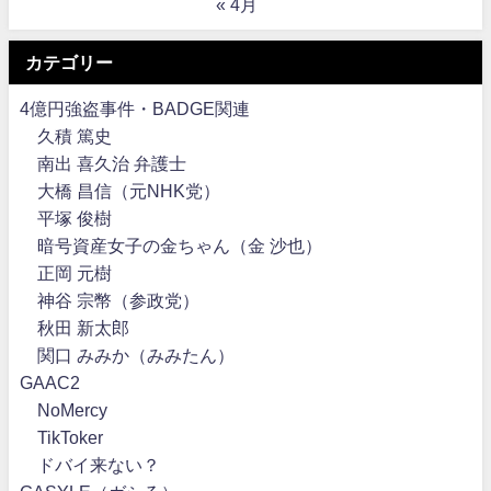
« 4月
カテゴリー
4億円強盗事件・BADGE関連
久積 篤史
南出 喜久治 弁護士
大橋 昌信（元NHK党）
平塚 俊樹
暗号資産女子の金ちゃん（金 沙也）
正岡 元樹
神谷 宗幣（参政党）
秋田 新太郎
関口 みみか（みみたん）
GAAC2
NoMercy
TikToker
ドバイ来ない？