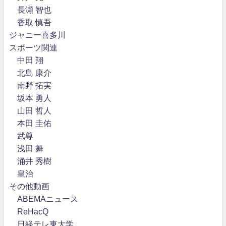
長瀬 智也
香取 慎吾
ジャニー喜多川
スポーツ関連
中田 翔
北島 康介
南野 拓実
坂本 勇人
山田 哲人
本田 圭佑
武尊
浅田 舞
涌井 秀樹
皇治
その他動画
ABEMAニュース
ReHacQ
日経テレ東大学