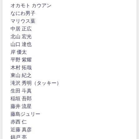
オカモト カウアン
なにわ男子
マリウス葉
中居 正広
北山 宏光
山口 達也
岸 優太
平野 紫耀
木村 拓哉
東山 紀之
滝沢 秀明（タッキー）
生田 斗真
稲垣 吾郎
藤井 流星
藤島ジュリー
赤西 仁
近藤 真彦
錦戸 亮