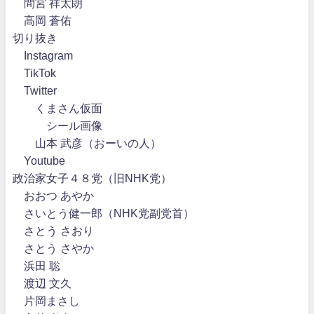
間宮 祥太朗
高岡 蒼佑
切り抜き
Instagram
TikTok
Twitter
くまさん仮面
シール画像
山本 武彦（おーいの人）
Youtube
政治家女子４８党（旧NHK党）
おおつ あやか
さいとう健一郎（NHK党副党首）
さとう さおり
さとう さやか
浜田 聡
渡辺 文久
片岡まさし