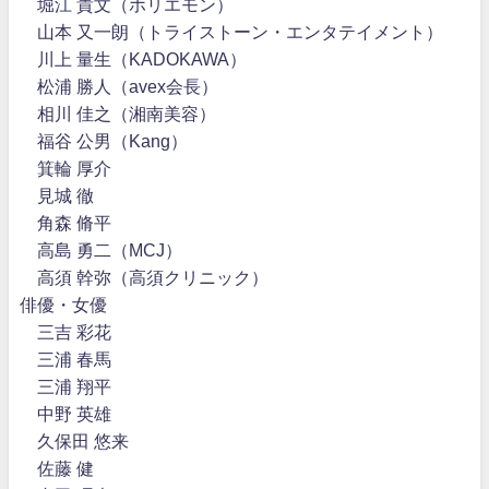
堀江 貴文（ホリエモン）
山本 又一朗（トライストーン・エンタテイメント）
川上 量生（KADOKAWA）
松浦 勝人（avex会長）
相川 佳之（湘南美容）
福谷 公男（Kang）
箕輪 厚介
見城 徹
角森 脩平
高島 勇二（MCJ）
高須 幹弥（高須クリニック）
俳優・女優
三吉 彩花
三浦 春馬
三浦 翔平
中野 英雄
久保田 悠来
佐藤 健