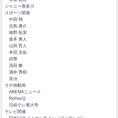
ジャニー喜多川
スポーツ関連
中田 翔
北島 康介
南野 拓実
坂本 勇人
山田 哲人
本田 圭佑
武尊
浅田 舞
涌井 秀樹
皇治
その他動画
ABEMAニュース
ReHacQ
日経テレ東大学
テレビ関連
FNNプライムオンライン（フジテレビ）