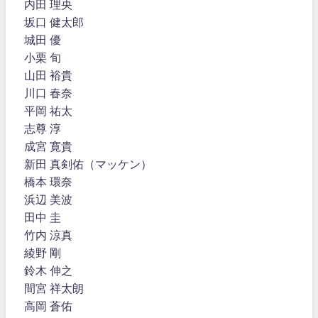
内田 理央
坂口 健太郎
城田 優
小栗 旬
山田 裕貴
川口 春奈
平岡 祐太
志尊 淳
成宮 寛貴
新田 真剣佑（マッケン）
橋本 環奈
浜辺 美波
田中 圭
竹内 涼真
綾野 剛
鈴木 伸之
間宮 祥太朗
高岡 蒼佑