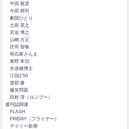
中田 敦彦
今田 耕司
劇団ひとり
土田 晃之
宮迫 博之
山崎 方正
庄司 智春
明石家さんま
東野 幸治
水道橋博士
江頭2:50
渡部 建
爆笑問題
田村 淳（ロンブー）
週刊誌関連
FLASH
FRIDAY（フライデー）
デイリー新潮