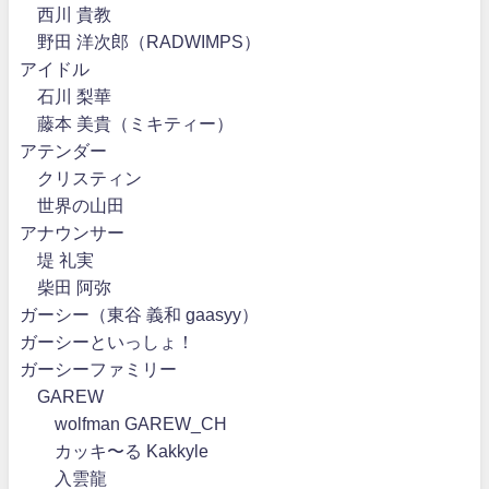
西川 貴教
野田 洋次郎（RADWIMPS）
アイドル
石川 梨華
藤本 美貴（ミキティー）
アテンダー
クリスティン
世界の山田
アナウンサー
堤 礼実
柴田 阿弥
ガーシー（東谷 義和 gaasyy）
ガーシーといっしょ！
ガーシーファミリー
GAREW
wolfman GAREW_CH
カッキ〜る Kakkyle
入雲龍