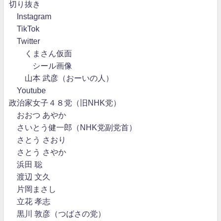
切り抜き
Instagram
TikTok
Twitter
くまさん仮面
シール画像
山本 武彦（おーいの人）
Youtube
政治家女子４８党（旧NHK党）
おおつ あやか
さいとう健一郎（NHK党副党首）
さとう さおり
さとう さやか
浜田 聡
渡辺 文久
片岡まさし
立花 孝志
黒川 敦彦（つばさの党）