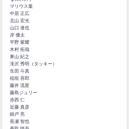
マリウス葉
中居 正広
北山 宏光
山口 達也
岸 優太
平野 紫耀
木村 拓哉
東山 紀之
滝沢 秀明（タッキー）
生田 斗真
稲垣 吾郎
藤井 流星
藤島ジュリー
赤西 仁
近藤 真彦
錦戸 亮
長瀬 智也
香取 慎吾