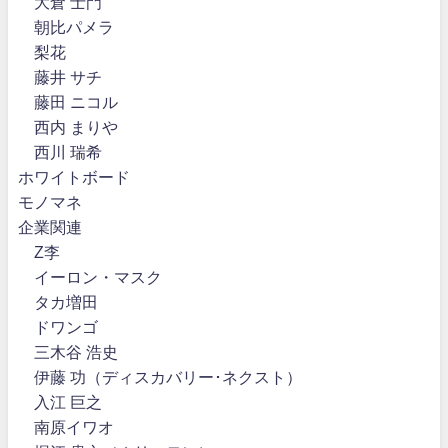
大倉 士門
朝比パメラ
梨花
藤井 サチ
藤田 ニコル
西内 まりや
西川 瑞希
ホワイトボード
モノマネ
企業関連
Z李
イーロン・マスク
タカ増田
ドワンゴ
三木谷 浩史
伊藤 功（ディスカバリー･ネクスト）
入江 巨之
南原イワオ