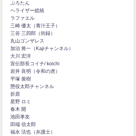
ぷろたん
ヘライザー総統
ラファエル
三崎 優太（青汁王子）
三谷 三四郎（街録）
丸山ゴンザレス
加治 将一（Kajiチャンネル）
大川 宏洋
宣伝部長コイチ/ koichi
岩井 良明（令和の虎）
平塚 俊樹
懲役太郎チャンネル
折原
星野 ロミ
春木 開
池田孝友
田端 信太郎
福永 活也（弁護士）