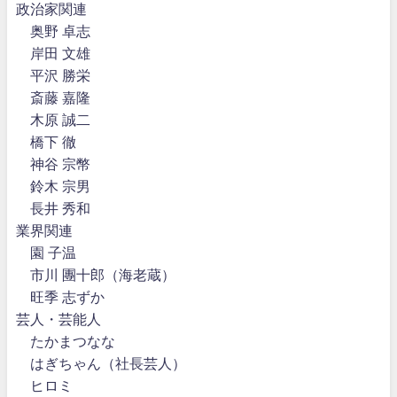
政治家関連
奥野 卓志
岸田 文雄
平沢 勝栄
斎藤 嘉隆
木原 誠二
橋下 徹
神谷 宗幣
鈴木 宗男
長井 秀和
業界関連
園 子温
市川 團十郎（海老蔵）
旺季 志ずか
芸人・芸能人
たかまつなな
はぎちゃん（社長芸人）
ヒロミ