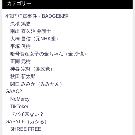
カテゴリー
4億円強盗事件・BADGE関連
久積 篤史
南出 喜久治 弁護士
大橋 昌信（元NHK党）
平塚 俊樹
暗号資産女子の金ちゃん（金 沙也）
正岡 元樹
神谷 宗幣（参政党）
秋田 新太郎
関口 みみか（みみたん）
GAAC2
NoMercy
TikToker
ドバイ来ない？
GASYLE（ガシる）
3HREE FREE