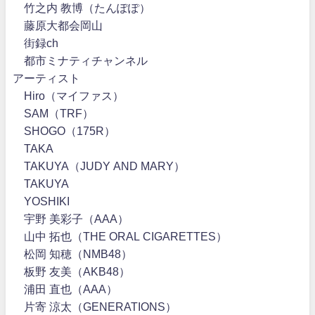
竹之内 教博（たんぽぽ）
藤原大都会岡山
街録ch
都市ミナティチャンネル
アーティスト
Hiro（マイファス）
SAM（TRF）
SHOGO（175R）
TAKA
TAKUYA（JUDY AND MARY）
TAKUYA∞
YOSHIKI
宇野 美彩子（AAA）
山中 拓也（THE ORAL CIGARETTES）
松岡 知穂（NMB48）
板野 友美（AKB48）
浦田 直也（AAA）
片寄 涼太（GENERATIONS）