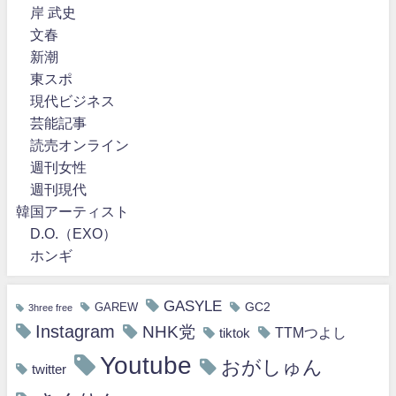
岸 武史
文春
新潮
東スポ
現代ビジネス
芸能記事
読売オンライン
週刊女性
週刊現代
韓国アーティスト
D.O.（EXO）
ホンギ
GASYLE
GC2
GAREW
3hree free
Instagram
NHK党
TTMつよし
tiktok
Youtube
おがしゅん
twitter