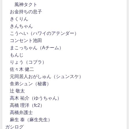
風神タクト
お金持ちの息子
きくりん
きんちゃん
こうへい（ハワイのアテンダー）
コンセント池田
まこっちゃん（Aチーム）
もんじ
りょう（コブラ）
佐々木 健二
元同居人おがしゅん（シュンスケ）
舎弟シュン（秘書）
辻 敬太
高木 祐介（ゆうちゃん）
高橋 理洋（fc2）
高橋弁護士
麻生 泰（麻生先生）
ガシログ