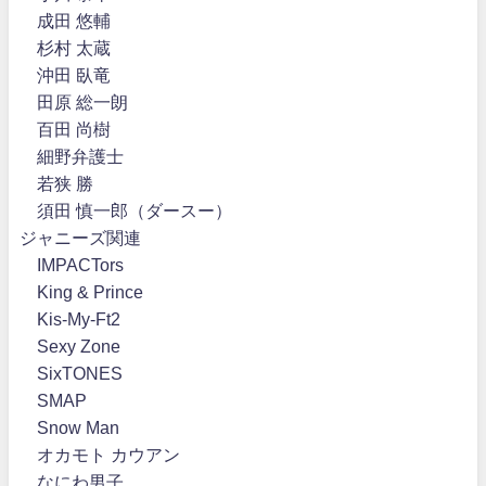
成田 悠輔
杉村 太蔵
沖田 臥竜
田原 総一朗
百田 尚樹
細野弁護士
若狭 勝
須田 慎一郎（ダースー）
ジャニーズ関連
IMPACTors
King & Prince
Kis-My-Ft2
Sexy Zone
SixTONES
SMAP
Snow Man
オカモト カウアン
なにわ男子