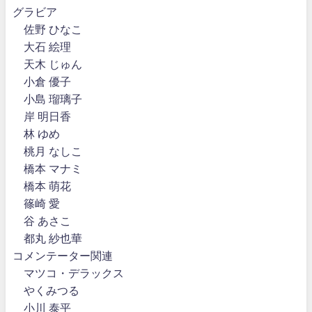
グラビア
佐野 ひなこ
大石 絵理
天木 じゅん
小倉 優子
小島 瑠璃子
岸 明日香
林 ゆめ
桃月 なしこ
橋本 マナミ
橋本 萌花
篠崎 愛
谷 あさこ
都丸 紗也華
コメンテーター関連
マツコ・デラックス
やくみつる
小川 泰平