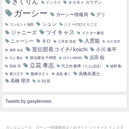
きくりん
オカモト カウアン
インライ
ガーシー
ガーシー情報局
グリ
シュン
ジミーのひとりごと
コンセント池田
ツイキャス
ジャニーズ
ドクター麻生
入雲龍
ニャーシー
ネロ
三木谷 浩史
大川 宏洋
宣伝部長コイチ/ koichi
小川 泰平
奥野 卓志
浜田 聡
政治家女子48党
川上 量生
日テレNEWS
立花 孝志
竹之内 教博（たんぽぽ）
田村 淳
綾野 剛
高橋弁護士
風神タクト
青汁王子
高島 勇二
高橋 理洋
ＤJ社長
Tweets by gasylenews
ガシルニュース ガーシー関連動画まとめサイト ツイキャス インスタ