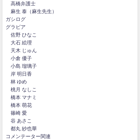
高橋弁護士
麻生 泰（麻生先生）
ガシログ
グラビア
佐野 ひなこ
大石 絵理
天木 じゅん
小倉 優子
小島 瑠璃子
岸 明日香
林 ゆめ
桃月 なしこ
橋本 マナミ
橋本 萌花
篠崎 愛
谷 あさこ
都丸 紗也華
コメンテーター関連