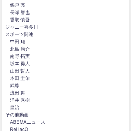
錦戸 亮
長瀬 智也
香取 慎吾
ジャニー喜多川
スポーツ関連
中田 翔
北島 康介
南野 拓実
坂本 勇人
山田 哲人
本田 圭佑
武尊
浅田 舞
涌井 秀樹
皇治
その他動画
ABEMAニュース
ReHacQ