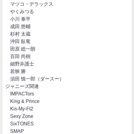
マツコ・デラックス
やくみつる
小川 泰平
成田 悠輔
杉村 太蔵
沖田 臥竜
田原 総一朗
百田 尚樹
細野弁護士
若狭 勝
須田 慎一郎（ダースー）
ジャニーズ関連
IMPACTors
King & Prince
Kis-My-Ft2
Sexy Zone
SixTONES
SMAP