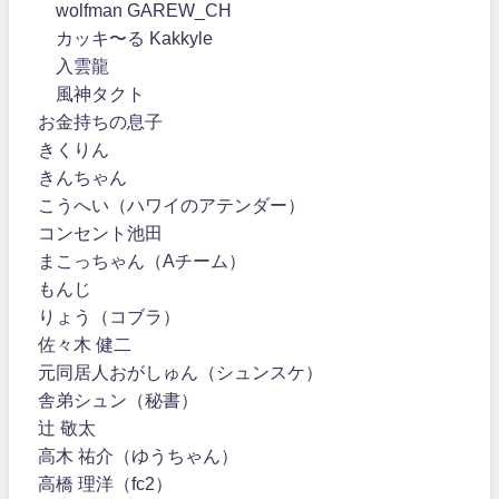
wolfman GAREW_CH
カッキ〜る Kakkyle
入雲龍
風神タクト
お金持ちの息子
きくりん
きんちゃん
こうへい（ハワイのアテンダー）
コンセント池田
まこっちゃん（Aチーム）
もんじ
りょう（コブラ）
佐々木 健二
元同居人おがしゅん（シュンスケ）
舎弟シュン（秘書）
辻 敬太
高木 祐介（ゆうちゃん）
高橋 理洋（fc2）