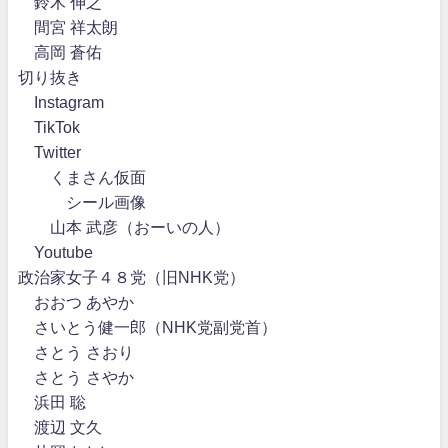
鈴木 伸之
間宮 祥太朗
高岡 蒼佑
切り抜き
Instagram
TikTok
Twitter
くまさん仮面
シール画像
山本 武彦（おーいの人）
Youtube
政治家女子４８党（旧NHK党）
おおつ あやか
さいとう健一郎（NHK党副党首）
さとう さおり
さとう さやか
浜田 聡
渡辺 文久