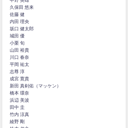
久保田 悠来
佐藤 健
内田 理央
坂口 健太郎
城田 優
小栗 旬
山田 裕貴
川口 春奈
平岡 祐太
志尊 淳
成宮 寛貴
新田 真剣佑（マッケン）
橋本 環奈
浜辺 美波
田中 圭
竹内 涼真
綾野 剛