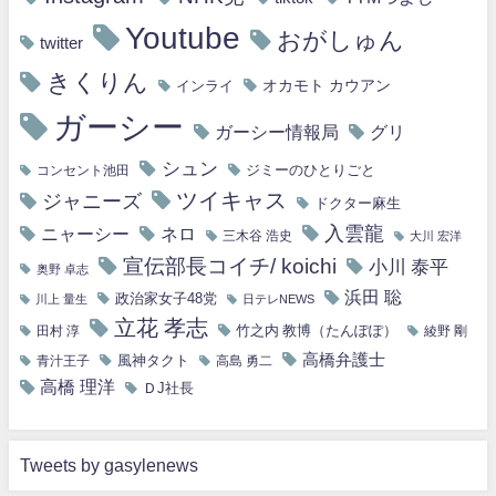
Youtube
おがしゅん
twitter
きくりん
オカモト カウアン
インライ
ガーシー
ガーシー情報局
グリ
シュン
ジミーのひとりごと
コンセント池田
ツイキャス
ジャニーズ
ドクター麻生
入雲龍
ニャーシー
ネロ
三木谷 浩史
大川 宏洋
宣伝部長コイチ/ koichi
小川 泰平
奥野 卓志
浜田 聡
政治家女子48党
川上 量生
日テレNEWS
立花 孝志
竹之内 教博（たんぽぽ）
田村 淳
綾野 剛
高橋弁護士
風神タクト
青汁王子
高島 勇二
高橋 理洋
ＤJ社長
Tweets by gasylenews