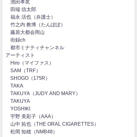
池田孝友
田端 信太郎
福永 活也（弁護士）
竹之内 教博（たんぽぽ）
藤原大都会岡山
街録ch
都市ミナティチャンネル
アーティスト
Hiro（マイファス）
SAM（TRF）
SHOGO（175R）
TAKA
TAKUYA（JUDY AND MARY）
TAKUYA∞
YOSHIKI
宇野 美彩子（AAA）
山中 拓也（THE ORAL CIGARETTES）
松岡 知穂（NMB48）