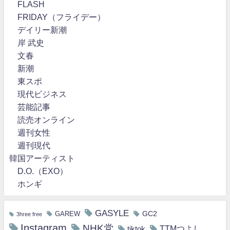
FLASH
FRIDAY（フライデー）
デイリー新潮
岸 武史
文春
新潮
東スポ
現代ビジネス
芸能記事
読売オンライン
週刊女性
週刊現代
韓国アーティスト
D.O.（EXO）
ホンギ
GASYLE
GC2
GAREW
3hree free
Instagram
NHK党
TTMつよし
tiktok