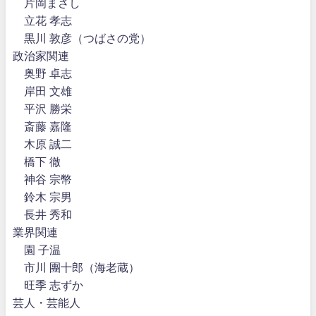
片岡まさし
立花 孝志
黒川 敦彦（つばさの党）
政治家関連
奥野 卓志
岸田 文雄
平沢 勝栄
斎藤 嘉隆
木原 誠二
橋下 徹
神谷 宗幣
鈴木 宗男
長井 秀和
業界関連
園 子温
市川 團十郎（海老蔵）
旺季 志ずか
芸人・芸能人