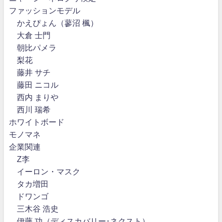
ファッションモデル
かえぴょん（蓼沼 楓）
大倉 士門
朝比パメラ
梨花
藤井 サチ
藤田 ニコル
西内 まりや
西川 瑞希
ホワイトボード
モノマネ
企業関連
Z李
イーロン・マスク
タカ増田
ドワンゴ
三木谷 浩史
伊藤 功（ディスカバリー･ネクスト）