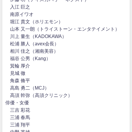
入江 巨之
南原イワオ
堀江 貴文（ホリエモン）
山本 又一朗（トライストーン・エンタテイメント）
川上 量生（KADOKAWA）
松浦 勝人（avex会長）
相川 佳之（湘南美容）
福谷 公男（Kang）
箕輪 厚介
見城 徹
角森 脩平
高島 勇二（MCJ）
高須 幹弥（高須クリニック）
俳優・女優
三吉 彩花
三浦 春馬
三浦 翔平
中野 英雄