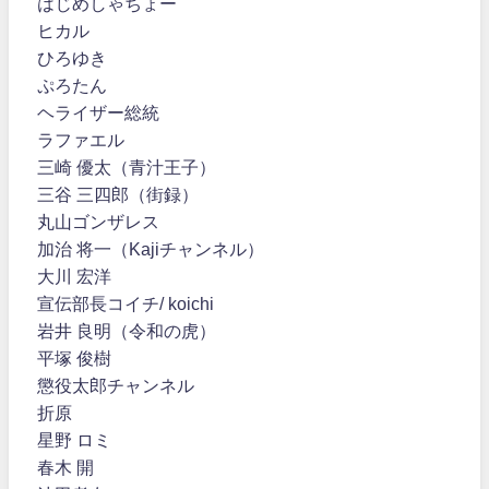
はじめしゃちょー
ヒカル
ひろゆき
ぷろたん
ヘライザー総統
ラファエル
三崎 優太（青汁王子）
三谷 三四郎（街録）
丸山ゴンザレス
加治 将一（Kajiチャンネル）
大川 宏洋
宣伝部長コイチ/ koichi
岩井 良明（令和の虎）
平塚 俊樹
懲役太郎チャンネル
折原
星野 ロミ
春木 開