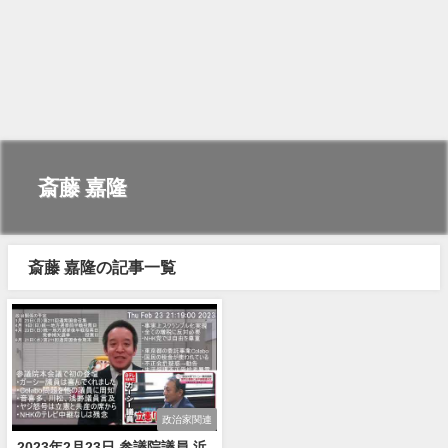
斎藤 嘉隆
斎藤 嘉隆の記事一覧
政治家関連
2023年2月23日 参議院議員 浜