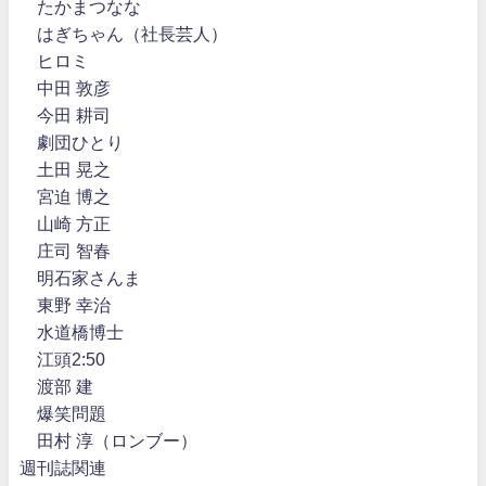
たかまつなな
はぎちゃん（社長芸人）
ヒロミ
中田 敦彦
今田 耕司
劇団ひとり
土田 晃之
宮迫 博之
山崎 方正
庄司 智春
明石家さんま
東野 幸治
水道橋博士
江頭2:50
渡部 建
爆笑問題
田村 淳（ロンブー）
週刊誌関連