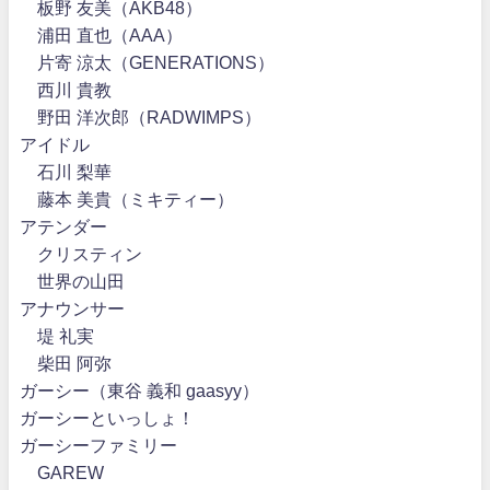
板野 友美（AKB48）
浦田 直也（AAA）
片寄 涼太（GENERATIONS）
西川 貴教
野田 洋次郎（RADWIMPS）
アイドル
石川 梨華
藤本 美貴（ミキティー）
アテンダー
クリスティン
世界の山田
アナウンサー
堤 礼実
柴田 阿弥
ガーシー（東谷 義和 gaasyy）
ガーシーといっしょ！
ガーシーファミリー
GAREW