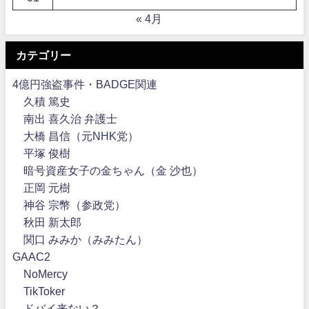
« 4月
カテゴリー
4億円強盗事件・BADGE関連
久積 篤史
南出 喜久治 弁護士
大橋 昌信（元NHK党）
平塚 俊樹
暗号資産女子の金ちゃん（金 沙也）
正岡 元樹
神谷 宗幣（参政党）
秋田 新太郎
関口 みみか（みみたん）
GAAC2
NoMercy
TikToker
ドバイ来ない？