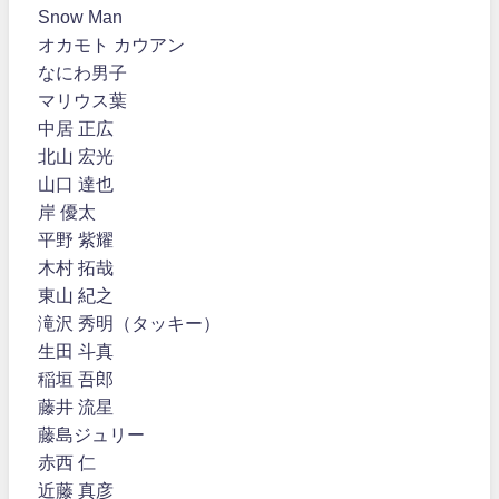
Snow Man
オカモト カウアン
なにわ男子
マリウス葉
中居 正広
北山 宏光
山口 達也
岸 優太
平野 紫耀
木村 拓哉
東山 紀之
滝沢 秀明（タッキー）
生田 斗真
稲垣 吾郎
藤井 流星
藤島ジュリー
赤西 仁
近藤 真彦