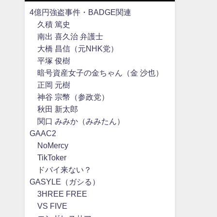
4億円強盗事件・BADGE関連
久積 篤史
南出 喜久治 弁護士
大橋 昌信（元NHK党）
平塚 俊樹
暗号資産女子の金ちゃん（金 沙也）
正岡 元樹
神谷 宗幣（参政党）
秋田 新太郎
関口 みみか（みみたん）
GAAC2
NoMercy
TikToker
ドバイ来ない？
GASYLE（ガシる）
3HREE FREE
VS FIVE