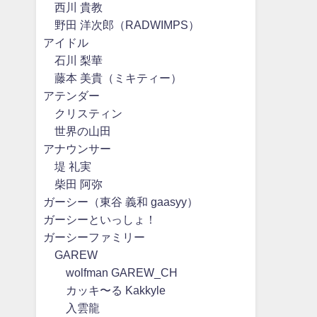
西川 貴教
野田 洋次郎（RADWIMPS）
アイドル
石川 梨華
藤本 美貴（ミキティー）
アテンダー
クリスティン
世界の山田
アナウンサー
堤 礼実
柴田 阿弥
ガーシー（東谷 義和 gaasyy）
ガーシーといっしょ！
ガーシーファミリー
GAREW
wolfman GAREW_CH
カッキ〜る Kakkyle
入雲龍