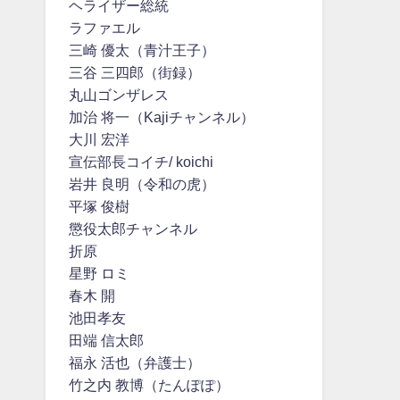
ヘライザー総統
ラファエル
三崎 優太（青汁王子）
三谷 三四郎（街録）
丸山ゴンザレス
加治 将一（Kajiチャンネル）
大川 宏洋
宣伝部長コイチ/ koichi
岩井 良明（令和の虎）
平塚 俊樹
懲役太郎チャンネル
折原
星野 ロミ
春木 開
池田孝友
田端 信太郎
福永 活也（弁護士）
竹之内 教博（たんぽぽ）