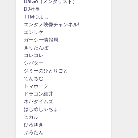
DaiGo（メンタリスト）
DJ社長
TTMつよし
エンタメ映像チャンネル!
エンリケ
ガーシー情報局
きりたんぽ
コレコレ
シバター
ジミーのひとりごと
てんちむ
トマホーク
ドラゴン細井
ネバタイムズ
はじめしゃちょー
ヒカル
ひろゆき
ぷろたん