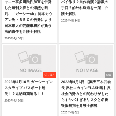
ャニー喜多川氏性加害を告発
バイ作り？自作自演？詐欺の
した週刊文春との熾烈な裁
手口？的外れ報道を一蹴 弁
判、「ガーシーch」岡本カウ
護士解説
アン氏・ＢＢＣの告発により
2023年4月14日
日本最大の芸能事務所が負う
法的責任を弁護士解説
2023年4月30日
切り抜き
SNS
2023年4月10日 ガーシーイン
2023年4月6日 【楽天三木谷会
スタライブ パスポート紛
長 反社コカインFLASH砲】反
失！？返納時期迫る！！
社会的勢力との関わりがもた
らすヤバすぎるリスクと名誉
2023年4月10日
毀損裁判を弁護士解説
2023年4月6日