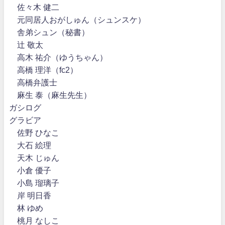
佐々木 健二
元同居人おがしゅん（シュンスケ）
舎弟シュン（秘書）
辻 敬太
高木 祐介（ゆうちゃん）
高橋 理洋（fc2）
高橋弁護士
麻生 泰（麻生先生）
ガシログ
グラビア
佐野 ひなこ
大石 絵理
天木 じゅん
小倉 優子
小島 瑠璃子
岸 明日香
林 ゆめ
桃月 なしこ