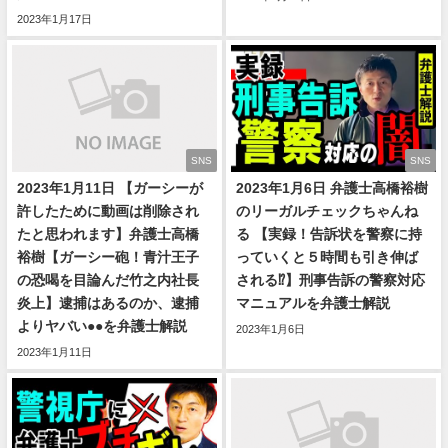
2023年1月17日
SNS
SNS
2023年1月11日 【ガーシーが
2023年1月6日 弁護士高橋裕樹
許したために動画は削除され
のリーガルチェックちゃんね
たと思われます】弁護士高橋
る 【実録！告訴状を警察に持
裕樹【ガーシー砲！青汁王子
っていくと５時間も引き伸ば
の恐喝を目論んだ竹之内社長
される⁉️】刑事告訴の警察対応
炎上】逮捕はあるのか、逮捕
マニュアルを弁護士解説
よりヤバい●●を弁護士解説
2023年1月6日
2023年1月11日