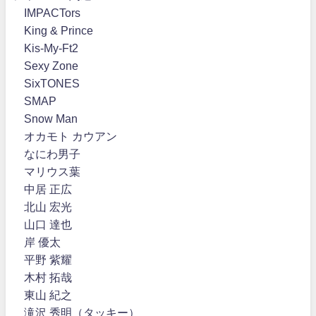
IMPACTors
King & Prince
Kis-My-Ft2
Sexy Zone
SixTONES
SMAP
Snow Man
オカモト カウアン
なにわ男子
マリウス葉
中居 正広
北山 宏光
山口 達也
岸 優太
平野 紫耀
木村 拓哉
東山 紀之
滝沢 秀明（タッキー）