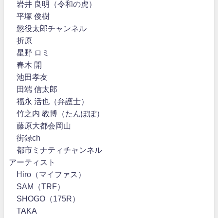
岩井 良明（令和の虎）
平塚 俊樹
懲役太郎チャンネル
折原
星野 ロミ
春木 開
池田孝友
田端 信太郎
福永 活也（弁護士）
竹之内 教博（たんぽぽ）
藤原大都会岡山
街録ch
都市ミナティチャンネル
アーティスト
Hiro（マイファス）
SAM（TRF）
SHOGO（175R）
TAKA