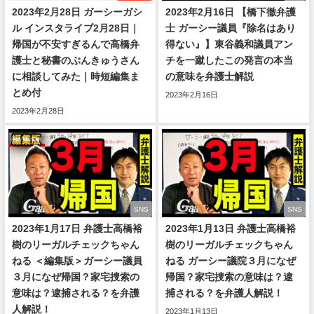
2023年2月28日 ガーシーガシ
2023年2月16日 【橋下徹弁護
ル インスタライブ2月28日｜
士 ガーシー議員『除名はあり
帰国が不安すぎるんで高橋弁
得ない』】東谷義和議員アン
護士と秘書のぶんきゅうさん
チを一蹴したこの発言の本当
に相談してみた｜時短編集ま
の意味を弁護士解説
とめ付
2023年2月16日
2023年2月28日
SNS
SNS
2023年1月17日 弁護士高橋裕
2023年1月13日 弁護士高橋裕
樹のリーガルチェックちゃん
樹のリーガルチェックちゃん
ねる ＜編集版＞ガーシー議員
ねる ガーシー議院３月になぜ
３月になぜ帰国？家宅捜索の
帰国？家宅捜索の意味は？逮
意味は？逮捕される？を弁護
捕される？を弁護人解説！
人解説！
2023年1月13日