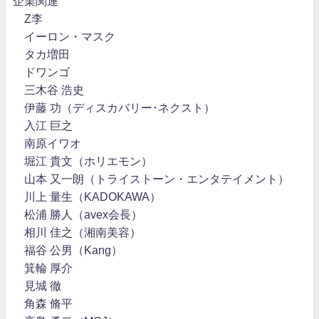
企業関連
Z李
イーロン・マスク
タカ増田
ドワンゴ
三木谷 浩史
伊藤 功（ディスカバリー･ネクスト）
入江 巨之
南原イワオ
堀江 貴文（ホリエモン）
山本 又一朗（トライストーン・エンタテイメント）
川上 量生（KADOKAWA）
松浦 勝人（avex会長）
相川 佳之（湘南美容）
福谷 公男（Kang）
箕輪 厚介
見城 徹
角森 脩平