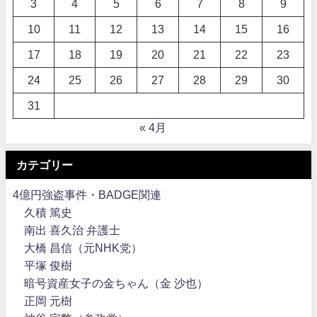
3
4
5
6
7
8
9
10
11
12
13
14
15
16
17
18
19
20
21
22
23
24
25
26
27
28
29
30
31
« 4月
カテゴリー
4億円強盗事件・BADGE関連
久積 篤史
南出 喜久治 弁護士
大橋 昌信（元NHK党）
平塚 俊樹
暗号資産女子の金ちゃん（金 沙也）
正岡 元樹