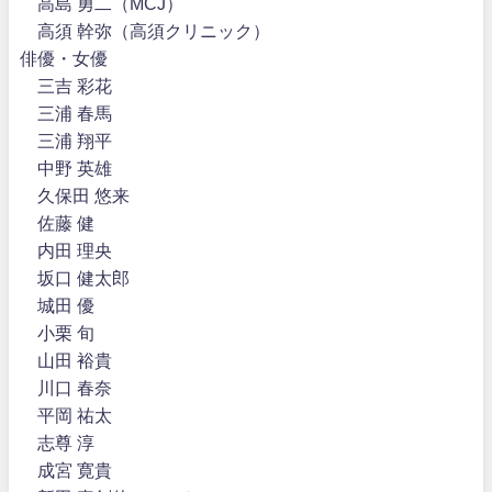
高島 勇二（MCJ）
高須 幹弥（高須クリニック）
俳優・女優
三吉 彩花
三浦 春馬
三浦 翔平
中野 英雄
久保田 悠来
佐藤 健
内田 理央
坂口 健太郎
城田 優
小栗 旬
山田 裕貴
川口 春奈
平岡 祐太
志尊 淳
成宮 寛貴