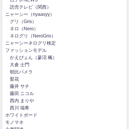
読売テレビ（関西）
ニャーシー（nyaasyy）
グリ（Gris）
ネロ（Nero）
ネログリ（NeroGris）
ニャーシーネログリ検定
ファッションモデル
かえぴょん（蓼沼 楓）
大倉 士門
朝比パメラ
梨花
藤井 サチ
藤田 ニコル
西内 まりや
西川 瑞希
ホワイトボード
モノマネ