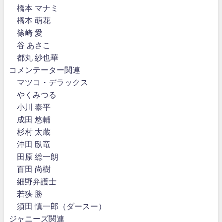
橋本 マナミ
橋本 萌花
篠崎 愛
谷 あさこ
都丸 紗也華
コメンテーター関連
マツコ・デラックス
やくみつる
小川 泰平
成田 悠輔
杉村 太蔵
沖田 臥竜
田原 総一朗
百田 尚樹
細野弁護士
若狭 勝
須田 慎一郎（ダースー）
ジャニーズ関連