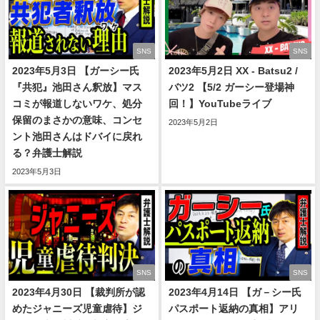
SNS
SNS
2023年5月3日 【ガーシー氏
2023年5月2日 XX - Batsu2 /
『共犯』池田さん釈放】マス
バツ2 【5/2 ガーシー登場神
コミが報道しないワケ、処分
回！】YouTubeライブ
保留のまさかの意味、コンセ
2023年5月2日
ント池田さんはドバイに戻れ
る？弁護士解説
2023年5月3日
SNS
SNS
2023年4月30日 【裁判所が認
2023年4月14日 【ガ－シー氏
めたジャニーズ児童虐待】ジ
パスポート返納の真相】アリ