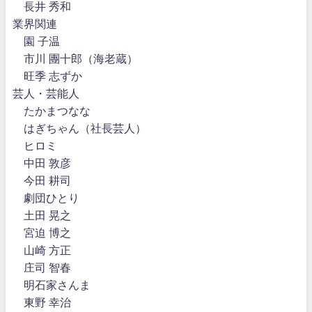
長井 秀和
業界関連
園 子温
市川 團十郎（海老蔵）
旺季 志ずか
芸人・芸能人
たかまつなな
はぎちゃん（社長芸人）
ヒロミ
中田 敦彦
今田 耕司
劇団ひとり
土田 晃之
宮迫 博之
山崎 方正
庄司 智春
明石家さんま
東野 幸治