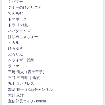
シバター
ジミーのひとりごと
てんちむ
トマホーク
ドラゴン細井
ネバタイムズ
はじめしゃちょー
ヒカル
ひろゆき
ぷろたん
ヘライザー総統
ラファエル
三崎 優太（青汁王子）
三谷 三四郎（街録）
丸山ゴンザレス
加治 将一（Kajiチャンネル）
大川 宏洋
宣伝部長コイチ/ koichi