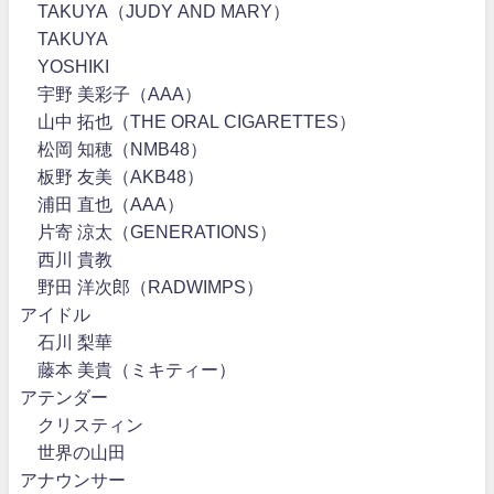
TAKUYA（JUDY AND MARY）
TAKUYA∞
YOSHIKI
宇野 美彩子（AAA）
山中 拓也（THE ORAL CIGARETTES）
松岡 知穂（NMB48）
板野 友美（AKB48）
浦田 直也（AAA）
片寄 涼太（GENERATIONS）
西川 貴教
野田 洋次郎（RADWIMPS）
アイドル
石川 梨華
藤本 美貴（ミキティー）
アテンダー
クリスティン
世界の山田
アナウンサー