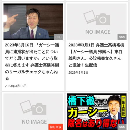
SNS
SNS
2023年3月16日 『ガーシー議
2023年3月1日 弁護士髙橋裕樹
員に逮捕状が出たことについ
【ガーシー議員 帰国へ】東谷
てどう思いますか』という取
義和さん、公設秘書文久さん
材に答えます 弁護士高橋裕樹
と激論！生配信
のリーガルチェックちゃんね
2023年3月1日
る
2023年3月16日
切り抜き
SNS