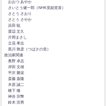
おおつ あやか
さいとう健一郎（NHK党副党首）
さとう さおり
さとう さやか
浜田 聡
渡辺 文久
片岡まさし
立花 孝志
黒川 敦彦（つばさの党）
政治家関連
奥野 卓志
岸田 文雄
平沢 勝栄
斎藤 嘉隆
木原 誠二
橋下 徹
神谷 宗幣
鈴木 宗男