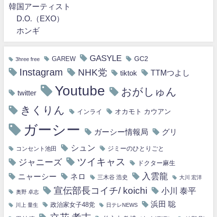
韓国アーティスト
D.O.（EXO）
ホンギ
GASYLE
GC2
GAREW
3hree free
Instagram
NHK党
TTMつよし
tiktok
Youtube
おがしゅん
twitter
きくりん
オカモト カウアン
インライ
ガーシー
ガーシー情報局
グリ
シュン
ジミーのひとりごと
コンセント池田
ツイキャス
ジャニーズ
ドクター麻生
入雲龍
ニャーシー
ネロ
三木谷 浩史
大川 宏洋
宣伝部長コイチ/ koichi
小川 泰平
奥野 卓志
浜田 聡
政治家女子48党
川上 量生
日テレNEWS