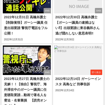
SNS
SNS
2022年12月31日 高橋弁護士
2022年12月30日 高橋弁護士
【削除覚悟】ガーシー議員 任
【ガーシー議員の逮捕はな
意出頭要請 警視庁電話をフル
い⁈】出頭要請に東谷義和さん
公開！
逃げ隠れしない意思表明‼️
2022年12月31日
2022年12月30日
SNS
切り抜き
2022年12月27日 高橋弁護士の
2022年12月14日 ガーシーイン
見解！！【独自】警視庁、海
スタ 高島など 刑事告訴
外滞在中のガーシー議員に任
2022年12月14日
意聴取要請…動画で著名人を
脅迫・名誉棄損 【読売オン