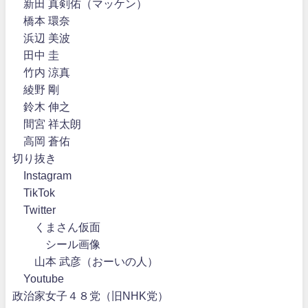
新田 真剣佑（マッケン）
橋本 環奈
浜辺 美波
田中 圭
竹内 涼真
綾野 剛
鈴木 伸之
間宮 祥太朗
高岡 蒼佑
切り抜き
Instagram
TikTok
Twitter
くまさん仮面
シール画像
山本 武彦（おーいの人）
Youtube
政治家女子４８党（旧NHK党）