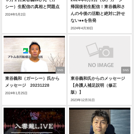
シー）生配信の真相と問題点
帰国後初生配信！東谷義和さ
んの今後の活動と絶対に許せ
2024年5月2日
ない●●を告発
2024年4月30日
SNS
SNS
東谷義和（ガーシー）氏から
東谷義和氏からのメッセージ
メッセージ 20231228
【弁護人補足説明（修正
版）】
2024年1月25日
2023年12月31日