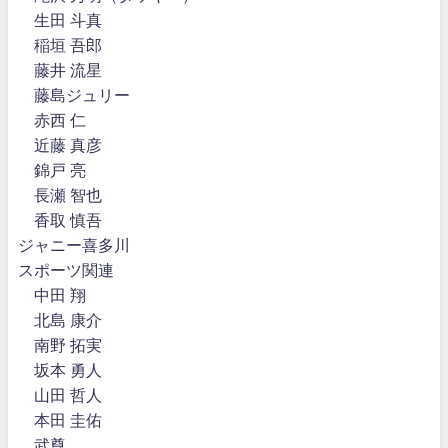
生田 斗真
稲垣 吾郎
藤井 流星
藤島ジュリー
赤西 仁
近藤 真彦
錦戸 亮
長瀬 智也
香取 慎吾
ジャニー喜多川
スポーツ関連
中田 翔
北島 康介
南野 拓実
坂本 勇人
山田 哲人
本田 圭佑
武尊