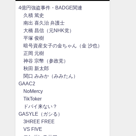
4億円強盗事件・BADGE関連
久積 篤史
南出 喜久治 弁護士
大橋 昌信（元NHK党）
平塚 俊樹
暗号資産女子の金ちゃん（金 沙也）
正岡 元樹
神谷 宗幣（参政党）
秋田 新太郎
関口 みみか（みみたん）
GAAC2
NoMercy
TikToker
ドバイ来ない？
GASYLE（ガシる）
3HREE FREE
VS FIVE