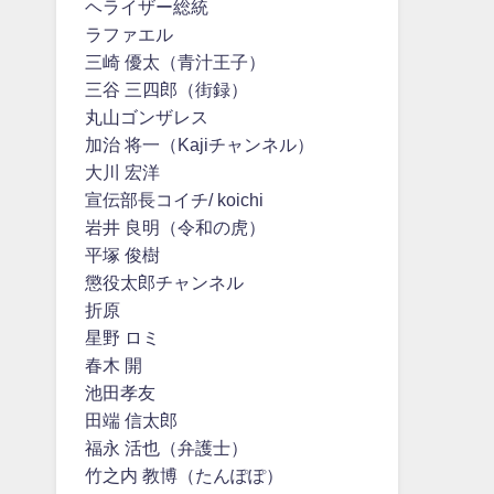
ヘライザー総統
ラファエル
三崎 優太（青汁王子）
三谷 三四郎（街録）
丸山ゴンザレス
加治 将一（Kajiチャンネル）
大川 宏洋
宣伝部長コイチ/ koichi
岩井 良明（令和の虎）
平塚 俊樹
懲役太郎チャンネル
折原
星野 ロミ
春木 開
池田孝友
田端 信太郎
福永 活也（弁護士）
竹之内 教博（たんぽぽ）