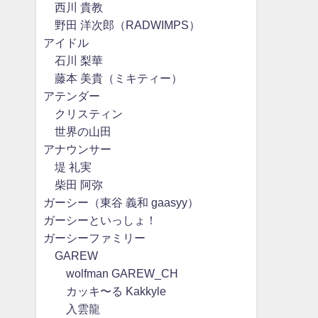
西川 貴教
野田 洋次郎（RADWIMPS）
アイドル
石川 梨華
藤本 美貴（ミキティー）
アテンダー
クリスティン
世界の山田
アナウンサー
堤 礼実
柴田 阿弥
ガーシー（東谷 義和 gaasyy）
ガーシーといっしょ！
ガーシーファミリー
GAREW
wolfman GAREW_CH
カッキ〜る Kakkyle
入雲龍