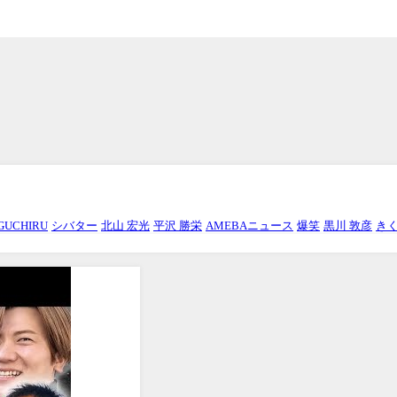
GUCHIRU
シバター
北山 宏光
平沢 勝栄
AMEBAニュース
爆笑
黒川 敦彦
き