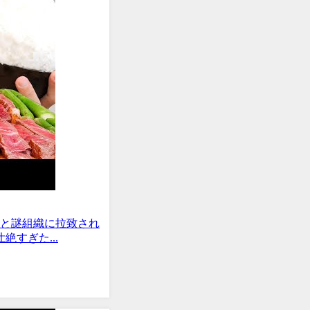
収と謎組織に拉致され
すぎた...