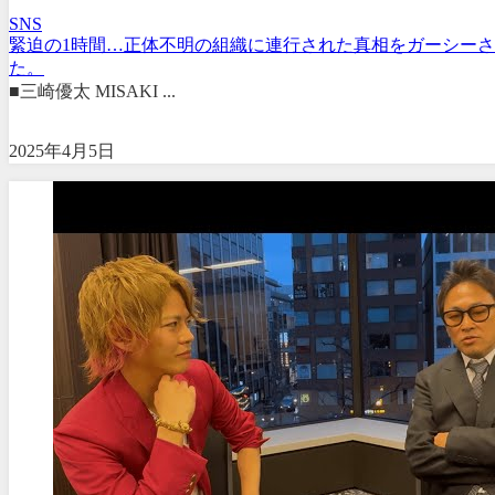
SNS
緊迫の1時間…正体不明の組織に連行された真相をガーシー
た。
■三崎優太 MISAKI ...
2025年4月5日