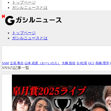
トップページ
ガシルニュースとは
トップページ
ガシルニュースとは
SNS
SAM
立花 孝志
山本 武彦（おーいの人）
大橋 昌信
ＤJ社長
GC2
高橋 理洋
SNSの記事一覧