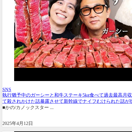
SNS
執行猶予中のガーシーと和牛ステーキ5kg食べて過去最高月
て殺されかけた話暴露させて新幹線でナイフむけられた話が壮絶
■かの/カノックスター ...
2025年4月12日