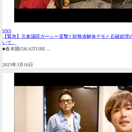
SNS
【緊急】元参議院ガーシー直撃!! 財務省解体デモと石破総理
いて。
■春木開のKAITUBE ...
2025年3月16日