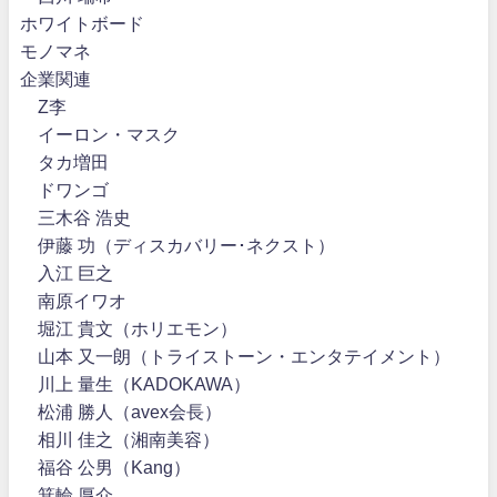
ホワイトボード
モノマネ
企業関連
Z李
イーロン・マスク
タカ増田
ドワンゴ
三木谷 浩史
伊藤 功（ディスカバリー･ネクスト）
入江 巨之
南原イワオ
堀江 貴文（ホリエモン）
山本 又一朗（トライストーン・エンタテイメント）
川上 量生（KADOKAWA）
松浦 勝人（avex会長）
相川 佳之（湘南美容）
福谷 公男（Kang）
箕輪 厚介