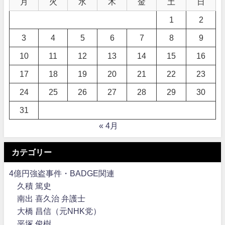
月
火
水
木
金
土
日
1
2
3
4
5
6
7
8
9
10
11
12
13
14
15
16
17
18
19
20
21
22
23
24
25
26
27
28
29
30
31
« 4月
カテゴリー
4億円強盗事件・BADGE関連
久積 篤史
南出 喜久治 弁護士
大橋 昌信（元NHK党）
平塚 俊樹