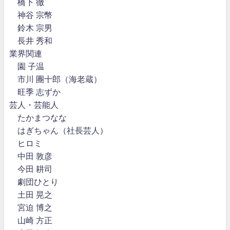
橋下 徹
神谷 宗幣
鈴木 宗男
長井 秀和
業界関連
園 子温
市川 團十郎（海老蔵）
旺季 志ずか
芸人・芸能人
たかまつなな
はぎちゃん（社長芸人）
ヒロミ
中田 敦彦
今田 耕司
劇団ひとり
土田 晃之
宮迫 博之
山崎 方正