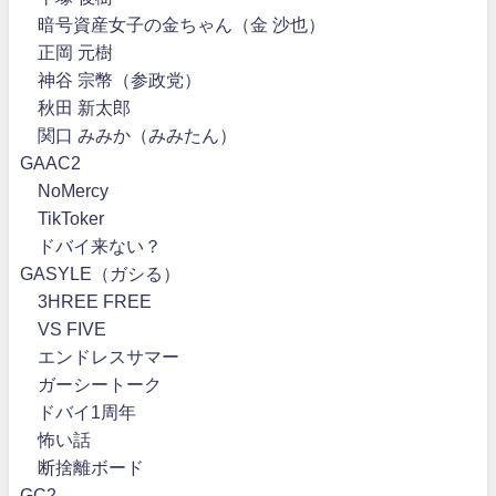
暗号資産女子の金ちゃん（金 沙也）
正岡 元樹
神谷 宗幣（参政党）
秋田 新太郎
関口 みみか（みみたん）
GAAC2
NoMercy
TikToker
ドバイ来ない？
GASYLE（ガシる）
3HREE FREE
VS FIVE
エンドレスサマー
ガーシートーク
ドバイ1周年
怖い話
断捨離ボード
GC2