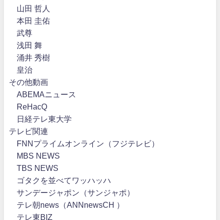
山田 哲人
本田 圭佑
武尊
浅田 舞
涌井 秀樹
皇治
その他動画
ABEMAニュース
ReHacQ
日経テレ東大学
テレビ関連
FNNプライムオンライン（フジテレビ）
MBS NEWS
TBS NEWS
ゴタクを並べてワッハッハ
サンデージャポン（サンジャポ）
テレ朝news（ANNnewsCH ）
テレ東BIZ