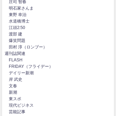
庄司 智春
明石家さんま
東野 幸治
水道橋博士
江頭2:50
渡部 建
爆笑問題
田村 淳（ロンブー）
週刊誌関連
FLASH
FRIDAY（フライデー）
デイリー新潮
岸 武史
文春
新潮
東スポ
現代ビジネス
芸能記事