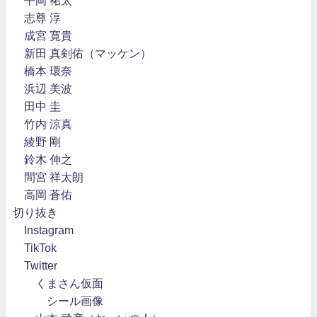
平岡 祐太
志尊 淳
成宮 寛貴
新田 真剣佑（マッケン）
橋本 環奈
浜辺 美波
田中 圭
竹内 涼真
綾野 剛
鈴木 伸之
間宮 祥太朗
高岡 蒼佑
切り抜き
Instagram
TikTok
Twitter
くまさん仮面
シール画像