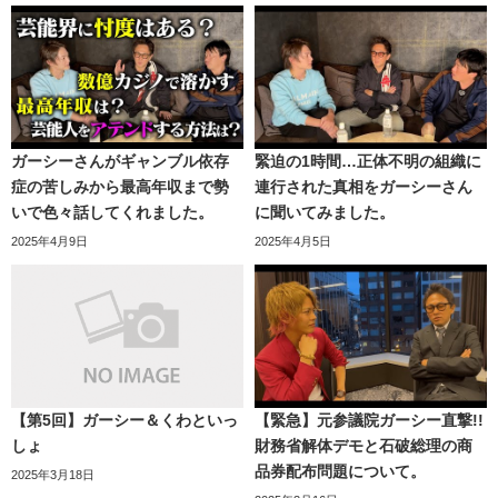
ガーシーさんがギャンブル依存
緊迫の1時間…正体不明の組織に
症の苦しみから最高年収まで勢
連行された真相をガーシーさん
いで色々話してくれました。
に聞いてみました。
2025年4月9日
2025年4月5日
【第5回】ガーシー＆くわといっ
【緊急】元参議院ガーシー直撃!!
しょ
財務省解体デモと石破総理の商
品券配布問題について。
2025年3月18日