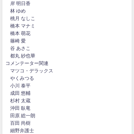
岸 明日香
林 ゆめ
桃月 なしこ
橋本 マナミ
橋本 萌花
篠崎 愛
谷 あさこ
都丸 紗也華
コメンテーター関連
マツコ・デラックス
やくみつる
小川 泰平
成田 悠輔
杉村 太蔵
沖田 臥竜
田原 総一朗
百田 尚樹
細野弁護士