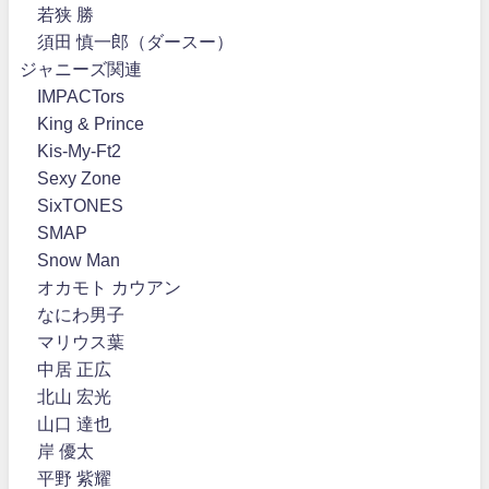
若狭 勝
須田 慎一郎（ダースー）
ジャニーズ関連
IMPACTors
King & Prince
Kis-My-Ft2
Sexy Zone
SixTONES
SMAP
Snow Man
オカモト カウアン
なにわ男子
マリウス葉
中居 正広
北山 宏光
山口 達也
岸 優太
平野 紫耀