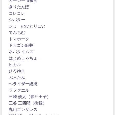
ガーシー情報局
きりたんぽ
コレコレ
シバター
ジミーのひとりごと
てんちむ
トマホーク
ドラゴン細井
ネバタイムズ
はじめしゃちょー
ヒカル
ひろゆき
ぷろたん
ヘライザー総統
ラファエル
三崎 優太（青汁王子）
三谷 三四郎（街録）
丸山ゴンザレス