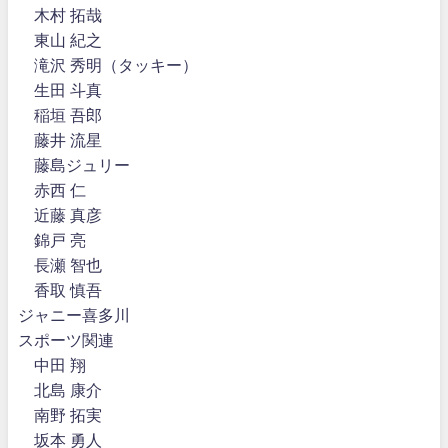
木村 拓哉
東山 紀之
滝沢 秀明（タッキー）
生田 斗真
稲垣 吾郎
藤井 流星
藤島ジュリー
赤西 仁
近藤 真彦
錦戸 亮
長瀬 智也
香取 慎吾
ジャニー喜多川
スポーツ関連
中田 翔
北島 康介
南野 拓実
坂本 勇人