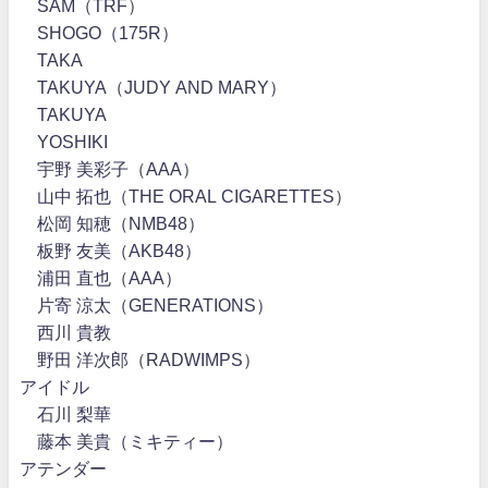
SAM（TRF）
SHOGO（175R）
TAKA
TAKUYA（JUDY AND MARY）
TAKUYA∞
YOSHIKI
宇野 美彩子（AAA）
山中 拓也（THE ORAL CIGARETTES）
松岡 知穂（NMB48）
板野 友美（AKB48）
浦田 直也（AAA）
片寄 涼太（GENERATIONS）
西川 貴教
野田 洋次郎（RADWIMPS）
アイドル
石川 梨華
藤本 美貴（ミキティー）
アテンダー