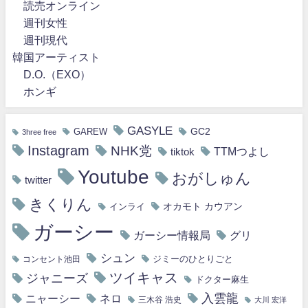
読売オンライン
週刊女性
週刊現代
韓国アーティスト
D.O.（EXO）
ホンギ
GASYLE
GC2
GAREW
3hree free
Instagram
NHK党
TTMつよし
tiktok
Youtube
おがしゅん
twitter
きくりん
オカモト カウアン
インライ
ガーシー
ガーシー情報局
グリ
シュン
ジミーのひとりごと
コンセント池田
ツイキャス
ジャニーズ
ドクター麻生
入雲龍
ニャーシー
ネロ
三木谷 浩史
大川 宏洋