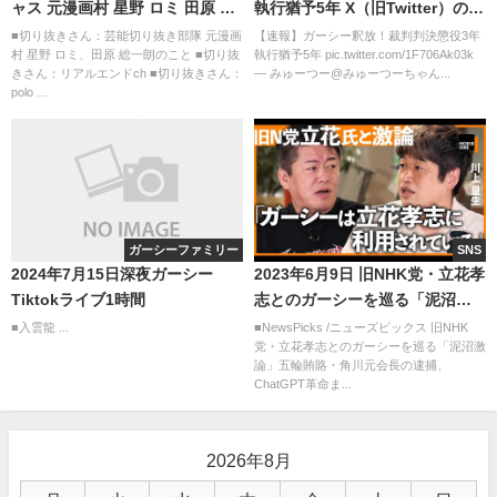
ャス 元漫画村 星野 ロミ 田原 総
執行猶予5年 X（旧Twitter）のま
一朗のこと
とめ
■切り抜きさん：芸能切り抜き部隊 元漫画
【速報】ガーシー釈放！裁判判決懲役3年
村 星野 ロミ、田原 総一朗のこと ■切り抜
執行猶予5年 pic.twitter.com/1F706Ak03k
きさん：リアルエンドch ■切り抜きさん：
— みゅーつー@みゅーつーちゃん...
polo ...
ガーシーファミリー
SNS
2024年7月15日深夜ガーシー
2023年6月9日 旧NHK党・立花孝
Tiktokライブ1時間
志とのガーシーを巡る「泥沼激
論」五輪賄賂・角川元会長の逮
■入雲龍 ...
■NewsPicks /ニューズピックス 旧NHK
党・立花孝志とのガーシーを巡る「泥沼激
捕、ChatGPT革命まで…【川上
論」五輪賄賂・角川元会長の逮捕、
量生×ホリエモン】
ChatGPT革命ま...
2026年8月