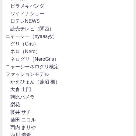
ピラメキパンダ
ワイドナショー
日テレNEWS
読売テレビ（関西）
ニャーシー（nyaasyy）
グリ（Gris）
ネロ（Nero）
ネログリ（NeroGris）
ニャーシーネログリ検定
ファッションモデル
かえぴょん（蓼沼 楓）
大倉 士門
朝比パメラ
梨花
藤井 サチ
藤田 ニコル
西内 まりや
西川 瑞希