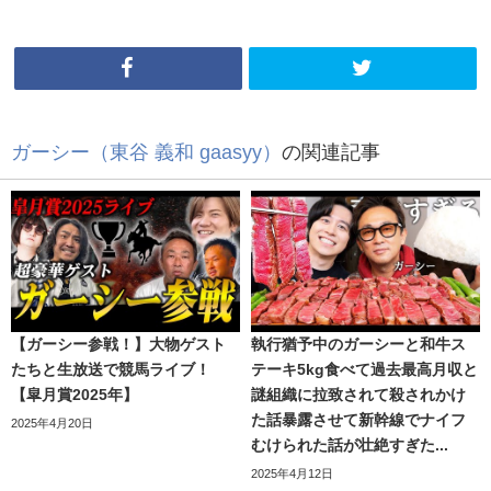
ガーシー（東谷 義和 gaasyy）
の関連記事
【ガーシー参戦！】大物ゲスト
執行猶予中のガーシーと和牛ス
たちと生放送で競馬ライブ！
テーキ5kg食べて過去最高月収と
【皐月賞2025年】
謎組織に拉致されて殺されかけ
た話暴露させて新幹線でナイフ
2025年4月20日
むけられた話が壮絶すぎた...
2025年4月12日