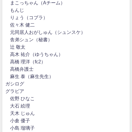
まこっちゃん（Aチーム）
もんじ
りょう（コブラ）
佐々木 健二
元同居人おがしゅん（シュンスケ）
舎弟シュン（秘書）
辻 敬太
高木 祐介（ゆうちゃん）
高橋 理洋（fc2）
高橋弁護士
麻生 泰（麻生先生）
ガシログ
グラビア
佐野 ひなこ
大石 絵理
天木 じゅん
小倉 優子
小島 瑠璃子