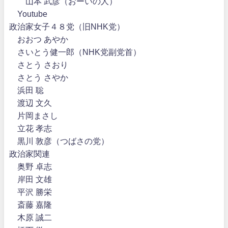
山本 武彦（おーいの人）
Youtube
政治家女子４８党（旧NHK党）
おおつ あやか
さいとう健一郎（NHK党副党首）
さとう さおり
さとう さやか
浜田 聡
渡辺 文久
片岡まさし
立花 孝志
黒川 敦彦（つばさの党）
政治家関連
奥野 卓志
岸田 文雄
平沢 勝栄
斎藤 嘉隆
木原 誠二