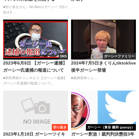
■切り抜きさん：No Mercyガーシー【切り
...
抜き】...
SNS
ガーシーファミリー
2023年6月8日 【ガーシー逮捕】
2024年7月5日きくりんtiktoklive
ガーシー氏逮捕の報道について
後半ガーシー登場
■和田秀樹チャンネル 2 【ガーシー逮捕】
■風神雷神くん ...
ガーシー氏逮捕の報道について...
切り抜き
ガーシー（東谷 義和 gaasyy）
2023年1月19日 ガーシーツイキ
ガーシー釈放！裁判判決懲役3年