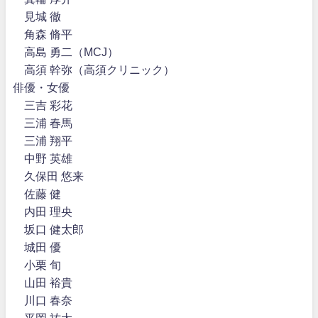
見城 徹
角森 脩平
高島 勇二（MCJ）
高須 幹弥（高須クリニック）
俳優・女優
三吉 彩花
三浦 春馬
三浦 翔平
中野 英雄
久保田 悠来
佐藤 健
内田 理央
坂口 健太郎
城田 優
小栗 旬
山田 裕貴
川口 春奈