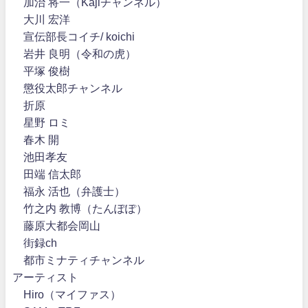
加治 将一（Kajiチャンネル）
大川 宏洋
宣伝部長コイチ/ koichi
岩井 良明（令和の虎）
平塚 俊樹
懲役太郎チャンネル
折原
星野 ロミ
春木 開
池田孝友
田端 信太郎
福永 活也（弁護士）
竹之内 教博（たんぽぽ）
藤原大都会岡山
街録ch
都市ミナティチャンネル
アーティスト
Hiro（マイファス）